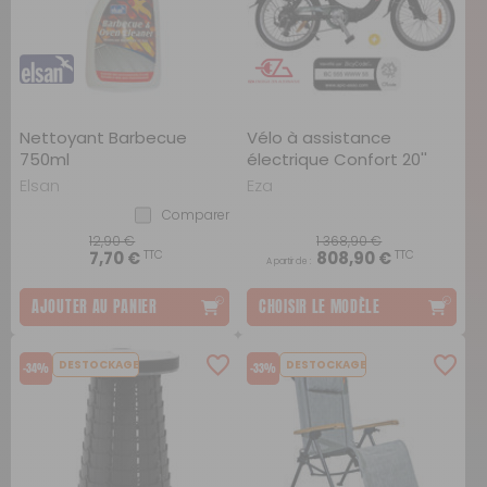
Nettoyant Barbecue
Vélo à assistance
750ml
électrique Confort 20''
Elsan
Eza
Comparer
12,90 €
1 368,90 €
TTC
TTC
7,70 €
808,90 €
A partir de :
AJOUTER AU PANIER
CHOISIR LE MODÈLE
DESTOCKAGE
DESTOCKAGE
-34%
-33%