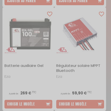
AJOUTER AU PANIER
AJOUTER AU PANIER
Batterie auxiliaire Gel
Régulateur solaire MPPT
Bluetooth
Eza
Eza
TTC
TTC
269 €
59,90 €
A partir de :
A partir de :
CHOISIR LE MODÈLE
CHOISIR LE MODÈLE