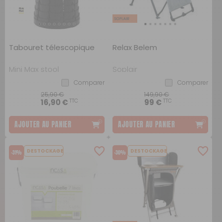
Tabouret télescopique
Relax Belem
Mini Max stool
Soplair
Comparer
Comparer
25,90 €
149,90 €
TTC
TTC
16,90 €
99 €
AJOUTER AU PANIER
AJOUTER AU PANIER
DESTOCKAGE
DESTOCKAGE
-31%
-30%