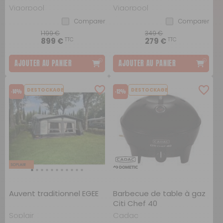
Vigorpool
Vigorpool
Comparer
Comparer
1 199 €
349 €
TTC
TTC
899 €
279 €
AJOUTER AU PANIER
AJOUTER AU PANIER
DESTOCKAGE
DESTOCKAGE
-14%
-12%
Auvent traditionnel EGEE
Barbecue de table à gaz
Citi Chef 40
Soplair
Cadac