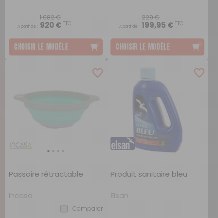
1 082 €
229 €
TTC
TTC
920 €
199,95 €
A partir de :
A partir de :
CHOISIR LE MODÈLE
CHOISIR LE MODÈLE
Passoire rétractable
Produit sanitaire bleu
Incasa
Elsan
Comparer