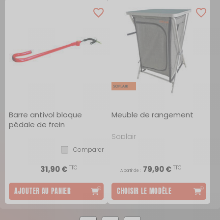
Barre antivol bloque
Meuble de rangement
pédale de frein
Soplair
Comparer
TTC
TTC
31,90 €
79,90 €
A partir de :
AJOUTER AU PANIER
CHOISIR LE MODÈLE