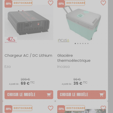
DESTOCKAGE
DESTOCKAGE
-66%
-64%
Chargeur AC / DC Lithium
Glacière
thermoélectrique
Eza
Incasa
209 €
99 €
TTC
TTC
69 €
35 €
A partir de :
A partir de :
CHOISIR LE MODÈLE
CHOISIR LE MODÈLE
DESTOCKAGE
DESTOCKAGE
-60%
-54%