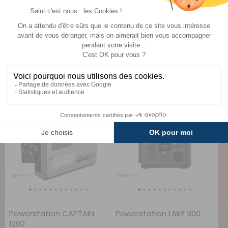
Auvent indépendant
Vélo pliant à assistance
gonflable Lantana Air
électrique Jazzy
Soplair
VEPLI
1 349 €
1 899 €
TTC
TTC
949 €
1 389 €
A partir de :
A partir de :
CHOISIR LE MODÈLE
CHOISIR LE MODÈLE
DESTOCKAGE
DESTOCKAGE
-25%
-20%
Powerstation CAPTAIN
Powerstation LAKE 300
1200