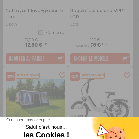
Nettoyant lave-glaces 5
Régulateur solaire MPPT
litres
LCD
Elsan
Eza
Comparer
17,90 €
109 €
TTC
TTC
12,50 €
76 €
A partir de :
AJOUTER AU PANIER
CHOISIR LE MODÈLE
DESTOCKAGE
DESTOCKAGE
-29%
-26%