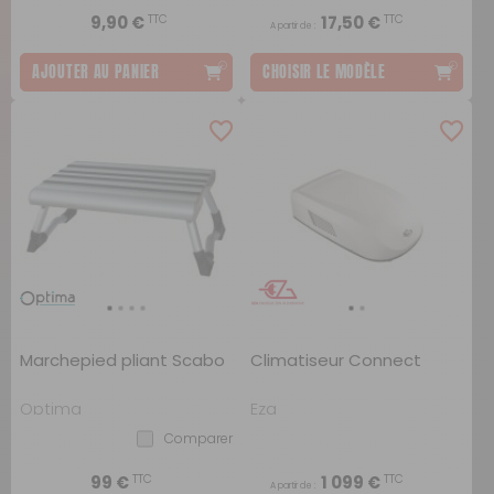
TTC
TTC
9,90 €
17,50 €
A partir de :
AJOUTER AU PANIER
CHOISIR LE MODÈLE
Marchepied pliant Scabo
Climatiseur Connect
Optima
Eza
Comparer
TTC
TTC
99 €
1 099 €
A partir de :