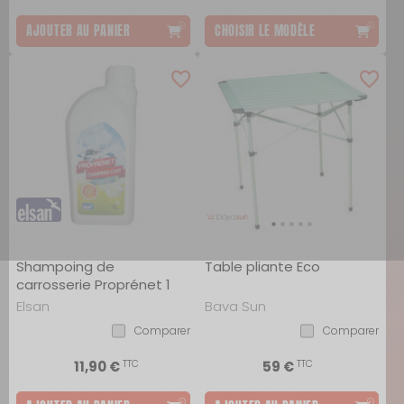
AJOUTER AU PANIER
CHOISIR LE MODÈLE
Shampoing de
Table pliante Eco
carrosserie Proprénet 1
litre
Elsan
Baya Sun
Comparer
Comparer
TTC
TTC
11,90 €
59 €