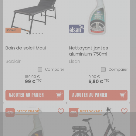
Bain de soleil Maui
Nettoyant jantes
aluminium 750ml
Soplair
Elsan
Comparer
Comparer
169,90 €
9,90 €
TTC
TTC
99 €
5,90 €
AJOUTER AU PANIER
AJOUTER AU PANIER
DESTOCKAGE
DESTOCKAGE
-40%
-40%