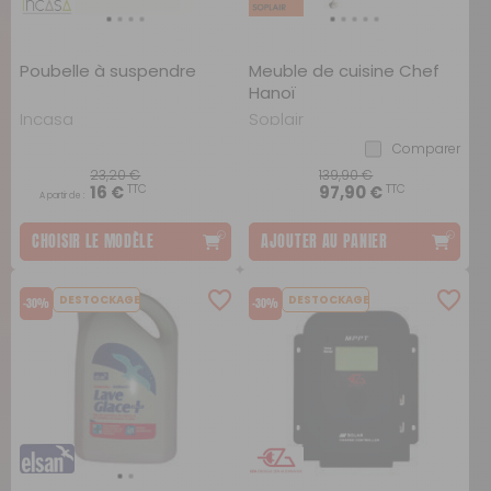
Poubelle à suspendre
Meuble de cuisine Chef
Hanoï
Incasa
Soplair
Comparer
23,20 €
139,90 €
TTC
TTC
16 €
97,90 €
A partir de :
CHOISIR LE MODÈLE
AJOUTER AU PANIER
DESTOCKAGE
DESTOCKAGE
-30%
-30%