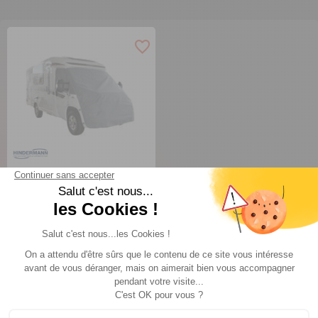
Bâche de protection
avant Wintertime
Hindermann
Comparer
TTC
119 €
AJOUTER AU PANIER