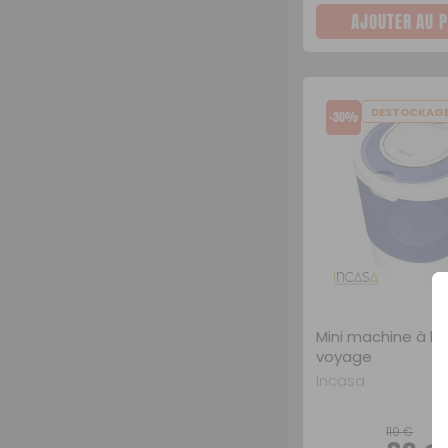
AJOUTER AU P
DESTOCKAG
-30%
Mini machine à la
voyage
Incasa
119 €