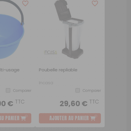
ou
SUIVI DE COMMANDE INVITÉ
lti-usage
Poubelle repliable
Incasa
Comparer
Comparer
TTC
TTC
90 €
29,60 €
AU PANIER
AJOUTER AU PANIER