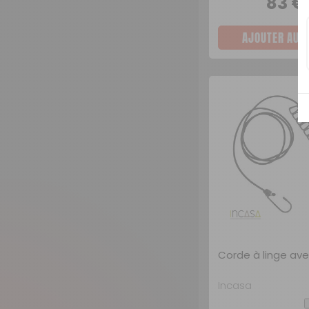
83 
AJOUTER AU P
Corde à linge ave
Incasa