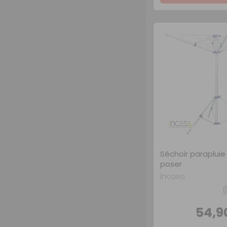
Séchoir parapluie 
poser
Incasa
54,9