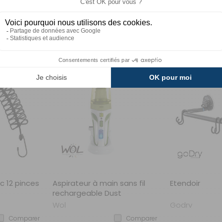
€
9,90 €
9,
ANIER
AJOUTER AU PANIER
AJOUTER 
DESTOCKAGE
-18%
c 12 pinces
Aspirateur à main sans fil
Etendoir
rechargeable Dust
Wol
Godry
Comparer
Comparer