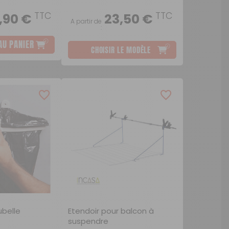
TTC
TTC
,90 €
23,50 €
A partir de
:
AU PANIER
CHOISIR LE MODÈLE
ubelle
Etendoir pour balcon à
suspendre