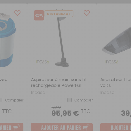
DESTOCKAGE
-25%
avec
Aspirateur à main sans fil
Aspirateur fila
rechargeable PowerFull
volts
Incasa
Incasa
Comparer
Comparer
129 €
TTC
TTC
€
95,95 €
39
ANIER
AJOUTER AU PANIER
AJOUTER 