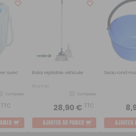
Scooters
Purification de l'eau
Robinetterie
ver avec
Balai repliable véhicule
Seau rond mu
Brunner
Comparer
Comparer
TTC
TTC
€
28,90 €
8,
ANIER
AJOUTER AU PANIER
AJOUTER 