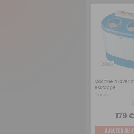
Machine à laver 
essorage
Incasa
179 
AJOUTER AU P