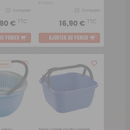
Incasa
Comparer
Comparer
TTC
TTC
,90 €
16,90 €
AU PANIER
AJOUTER AU PANIER
KAGE
r seau
Seau carré multi-usage