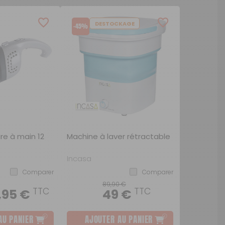
DESTOCKAGE
-45%
ire à main 12
Machine à laver rétractable
Incasa
Comparer
Comparer
89,90 €
TTC
TTC
,95 €
49 €
AU PANIER
AJOUTER AU PANIER