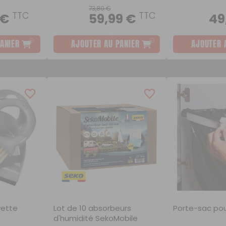
73,80 €
TTC
TTC
 €
59,99 €
49
ANIER
AJOUTER AU PANIER
AJOUTER 
yette
Lot de 10 absorbeurs
Porte-sac po
d'humidité SekoMobile