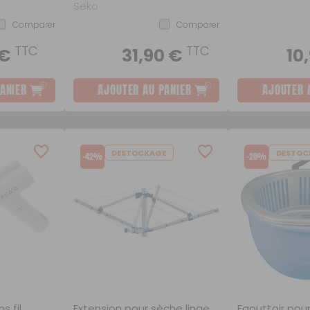
10x150gr
Seko
Comparer
Comparer
TTC
TTC
 €
31,90 €
10
ANIER
AJOUTER AU PANIER
AJOUTER 
DESTOCKAGE
DESTOC
-42%
-20%
s fil
Extension pour sèche linge
Egouttoir pou