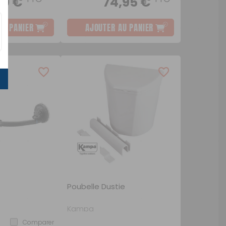
90 €
74,95 €
AU PANIER
AJOUTER AU PANIER
Poubelle Dustie
Kampa
Comparer