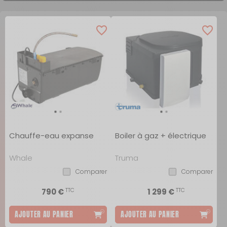
Chauffe-eau expanse
Boiler à gaz + électrique
Whale
Truma
Comparer
Comparer
TTC
TTC
790 €
1 299 €
AJOUTER AU PANIER
AJOUTER AU PANIER