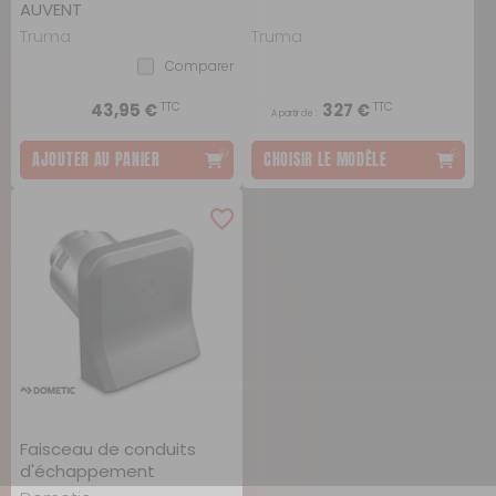
AUVENT
Truma
Truma
Comparer
TTC
TTC
43,95 €
327 €
A partir de :
AJOUTER AU PANIER
CHOISIR LE MODÈLE
Faisceau de conduits
d'échappement