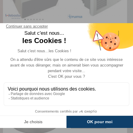
Kit Thermobox Evo 12V
Ventouse Combi D6 (E)
Webasto
Truma
Comparer
4 139 €
TTC
TTC
3 499 €
409 €
A partir de :
CHOISIR LE MODÈLE
AJOUTER AU PANIER