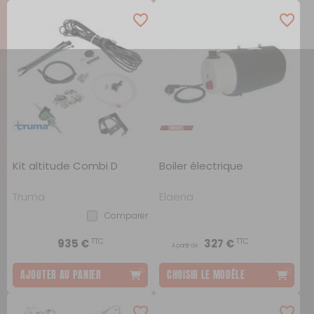
Kit altitude Combi D
Boiler électrique
Truma
Elgena
Comparer
TTC
TTC
935 €
327 €
A partir de :
AJOUTER AU PANIER
CHOISIR LE MODÈLE