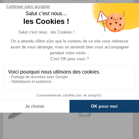
Agrafe avec glisseur pour
Embase aluminium en
rideaux
saillie
Fiamma
Comparer
Comparer
TTC
TTC
6,60 €
16,10 €
AJOUTER AU PANIER
AJOUTER AU PANIER