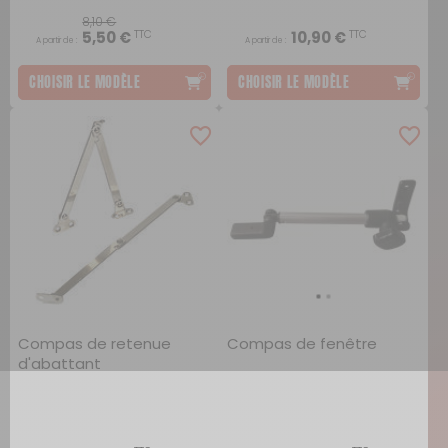
8,10 €
TTC
TTC
5,50 €
10,90 €
A partir de :
A partir de :
CHOISIR LE MODÈLE
CHOISIR LE MODÈLE
Compas de retenue
Compas de fenêtre
d'abattant