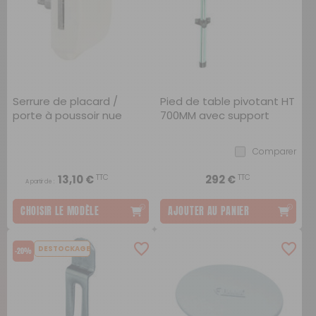
Serrure de placard /
Pied de table pivotant HT
porte à poussoir nue
700MM avec support
mural
Comparer
TTC
TTC
13,10 €
292 €
A partir de :
CHOISIR LE MODÈLE
AJOUTER AU PANIER
DESTOCKAGE
-20%