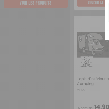
CHOISIR LE M
VOIR LES PRODUITS
Tapis d'intérieur
Camping
Arisol
14,9
A partir de