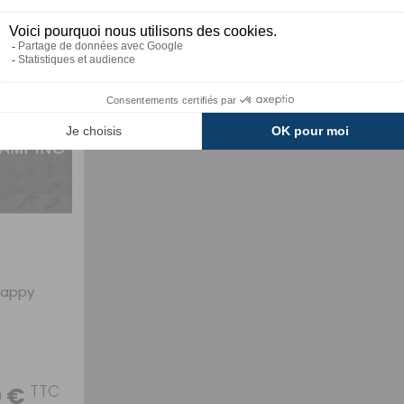
ODÈLE
CHOISIR LE MODÈLE
 Happy
TTC
0 €