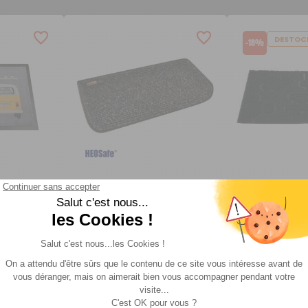
DESTOC
-18%
Tapis de marchepied
Tapis d'extér
Mat
Héos
15,90
TTC
TTC
5 €
39 €
12
A partir de
:
AJOUTER 