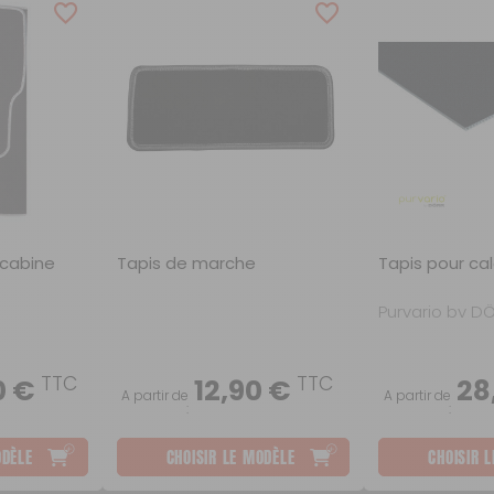
Scooters
Purification de l'eau
Robinetterie
 cabine
Tapis de marche
Tapis pour cal
Purvario by D
TTC
TTC
0 €
12,90 €
28
A partir de
A partir de
:
:
ODÈLE
CHOISIR LE MODÈLE
CHOISIR 