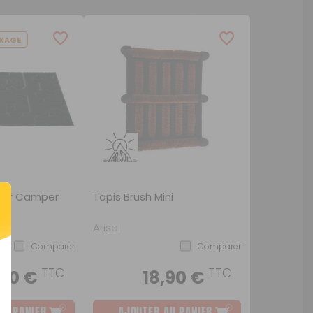
KAGE
ieur Camper
Tapis Brush Mini
Arisol
Comparer
Comparer
 €
TTC
TTC
,90 €
18,90 €
AU PANIER
AJOUTER AU PANIER