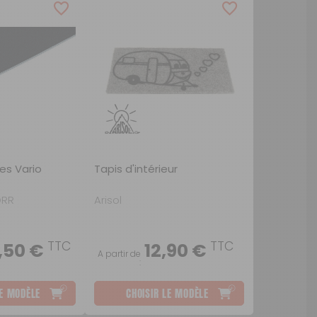
ou
SUIVI DE COMMANDE INVITÉ
es Vario
Tapis d'intérieur
ÖRR
Arisol
TTC
TTC
,50 €
12,90 €
A partir de
:
LE MODÈLE
CHOISIR LE MODÈLE