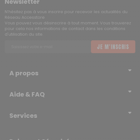
Newsletter
N’hésitez pas à vous inscrire pour recevoir les actualités du
Réseau Accesstore
Vous pouvez vous désinscrire à tout moment. Vous trouverez
pour cela nos informations de contact dans les conditions
d'utilisation du site.
JE M'INSCRIS
A propos
Qui sommes-nous ?
Aide & FAQ
Blog – l’actualité du Réseau
Erratum
Contactez-nous
Services
Newsletter
Mentions légales
Tout ce qu'il faut savoir sur le site
Politique de confidentialité
Livraison gratuite en magasin