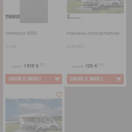
Omnistor 9200
Panneau frontal Partner
Thule
Isabella
TTC
TTC
1 619 €
125 €
A partir de :
A partir de :
CHOISIR LE MODÈLE
CHOISIR LE MODÈLE