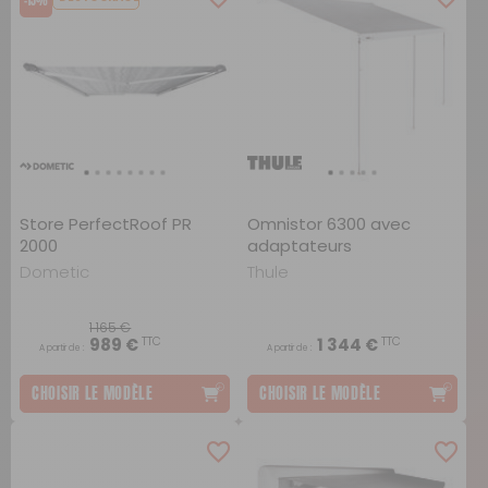
-15%
Store PerfectRoof PR
Omnistor 6300 avec
2000
adaptateurs
Ducato/Jumper/Boxer
Dometic
Thule
H2>2007
1 165 €
TTC
TTC
989 €
1 344 €
A partir de :
A partir de :
CHOISIR LE MODÈLE
CHOISIR LE MODÈLE