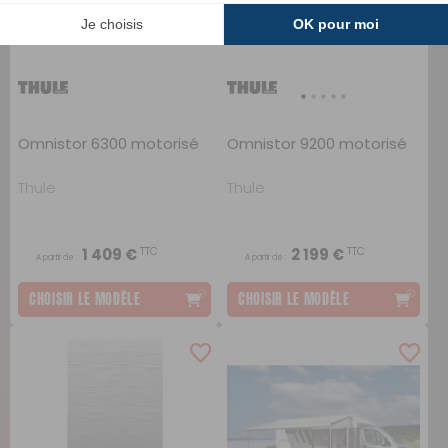
Omnistor 6300 motorisé
Omnistor 9200 motorisé
Thule
Thule
TTC
TTC
1 409 €
2 199 €
A partir de :
A partir de :
CHOISIR LE MODÈLE
CHOISIR LE MODÈLE