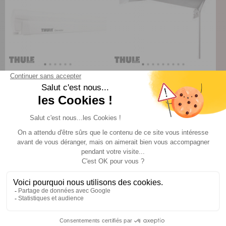
Omnistor 8000 motorisé
Omnistor 5200 motorisé
Thule
Thule
TTC
TTC
2 039 €
1 349 €
A partir de :
A partir de :
CHOISIR LE MODÈLE
CHOISIR LE MODÈLE