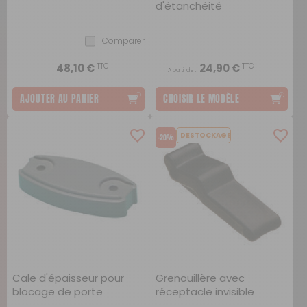
d'étanchéité
Comparer
TTC
TTC
48,10 €
24,90 €
A partir de :
AJOUTER AU PANIER
CHOISIR LE MODÈLE
DESTOCKAGE
-20%
Cale d'épaisseur pour
Grenouillère avec
blocage de porte
réceptacle invisible
extérieure