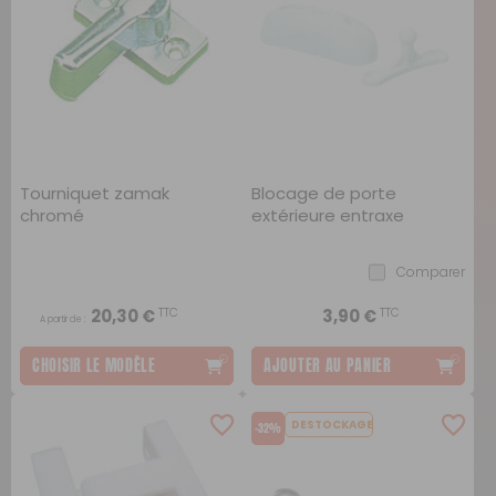
Tourniquet zamak
Blocage de porte
chromé
extérieure entraxe
femelle 40 mm/mâle 42
mm
Comparer
TTC
TTC
20,30 €
3,90 €
A partir de :
CHOISIR LE MODÈLE
AJOUTER AU PANIER
DESTOCKAGE
-32%