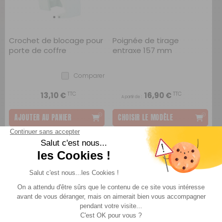
Crochet de blocage pour
Poignée de tirage
porte de coffre
entraxe 157 mm
Comparer
TTC
TTC
13,10 €
16,90 €
A partir de :
AJOUTER AU PANIER
CHOISIR LE MODÈLE