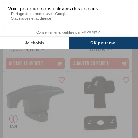
Grenouillère
Colliers de fixation diam.
cadenassable avec
16 mm
crochet
Comparer
TTC
TTC
9,10 €
10,10 €
A partir de :
CHOISIR LE MODÈLE
AJOUTER AU PANIER