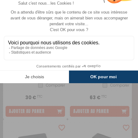
Pressostat pour pompe
Kit complet de
transmission pour pompe
AQUA 8 FIAMMA
Inovtech
Comparer
Comparer
TTC
TTC
30 €
63 €
AJOUTER AU PANIER
AJOUTER AU PANIER