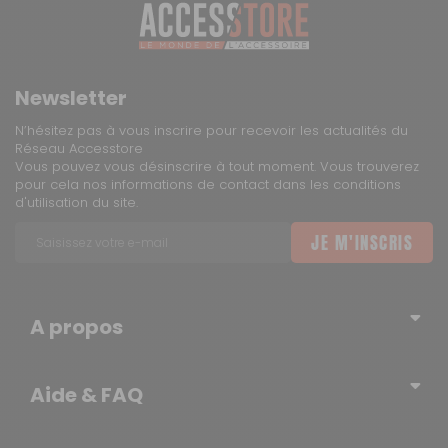
Newsletter
N’hésitez pas à vous inscrire pour recevoir les actualités du
Réseau Accesstore
Vous pouvez vous désinscrire à tout moment. Vous trouverez
pour cela nos informations de contact dans les conditions
d'utilisation du site.
JE M'INSCRIS
A propos
Qui sommes-nous ?
Aide & FAQ
Blog – l’actualité du Réseau
Erratum
Contactez-nous