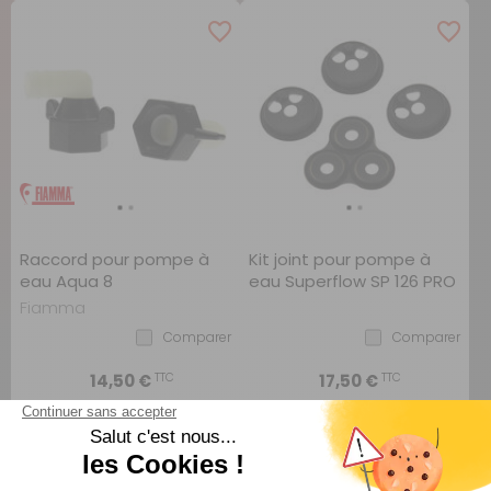
Raccord pour pompe à
Kit joint pour pompe à
eau Aqua 8
eau Superflow SP 126 PRO
Fiamma
Comparer
Comparer
TTC
TTC
14,50 €
17,50 €
AJOUTER AU PANIER
AJOUTER AU PANIER