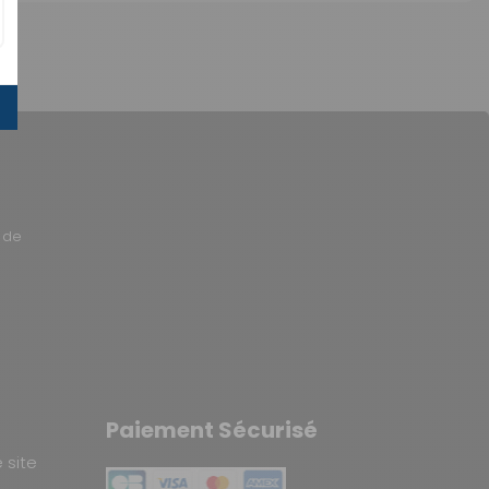
 de
Paiement Sécurisé
e site