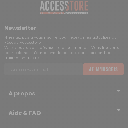
Newsletter
N’hésitez pas à vous inscrire pour recevoir les actualités du
Réseau Accesstore
Vous pouvez vous désinscrire à tout moment. Vous trouverez
pour cela nos informations de contact dans les conditions
d'utilisation du site.
JE M'INSCRIS
A propos
Qui sommes-nous ?
Aide & FAQ
Blog – l’actualité du Réseau
Erratum
Contactez-nous