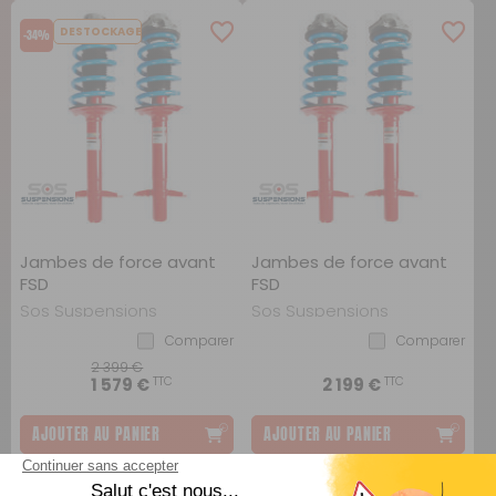
DESTOCKAGE
-34%
Jambes de force avant
Jambes de force avant
FSD
FSD
Sos Suspensions
Sos Suspensions
Comparer
Comparer
2 399 €
TTC
TTC
1 579 €
2 199 €
AJOUTER AU PANIER
AJOUTER AU PANIER
DESTOCKAGE
DESTOCKAGE