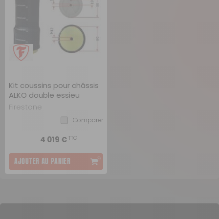
Kit coussins pour châssis
ALKO double essieu
Firestone
Comparer
TTC
4 019 €
AJOUTER AU PANIER