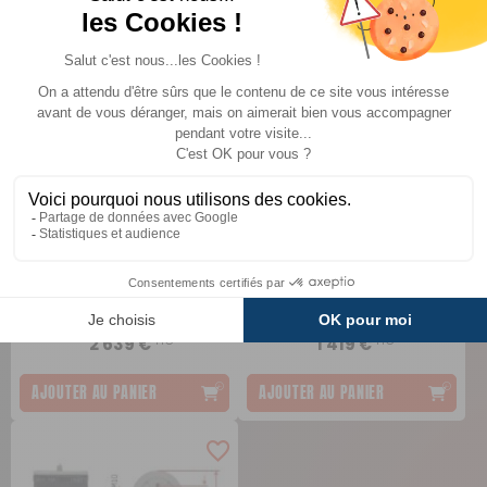
-26%
-35%
Pack AIR+ pour châssis
Jambes de force avant
Alko Double essieu
FSD
MAD
Sos Suspensions
Comparer
Comparer
3 599 €
2 199 €
TTC
TTC
2 639 €
1 419 €
AJOUTER AU PANIER
AJOUTER AU PANIER