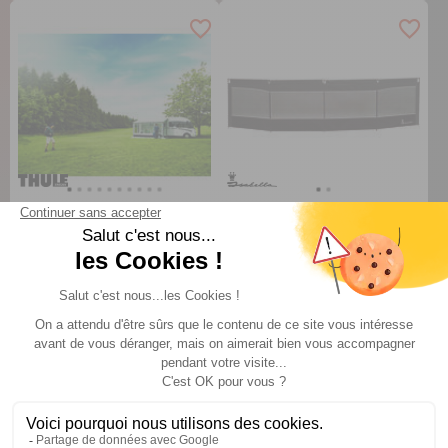
Façade Résidence G3
Pare-vent
Thule
Isabella
TTC
TTC
540 €
128 €
A partir de :
A partir de :
CHOISIR LE MODÈLE
CHOISIR LE MODÈLE