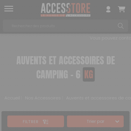
Vous pouvez contact
AUVENTS ET ACCESSOIRES DE
CAMPING - 6
KG
Accueil
Nos Accessoires
Auvents et accessoires de c
Trier par
FILTRER