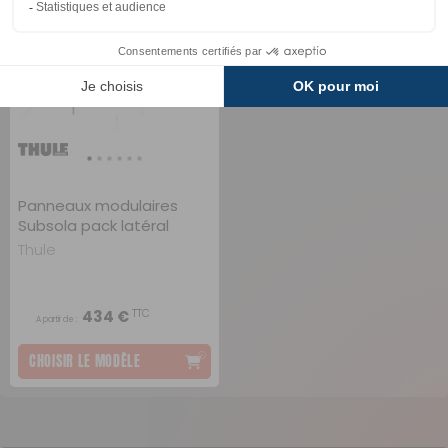
Panneaux modulaires
Subsola pack latéral
Thule
TTC
434 €
A partir de :
CHOISIR LE MODÈLE