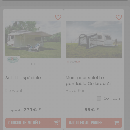
Solette spéciale
Murs pour solette
gonflable Ombréa Air
Kitovent
Baya Sun
Comparer
TTC
TTC
370 €
99 €
A partir de :
CHOISIR LE MODÈLE
AJOUTER AU PANIER