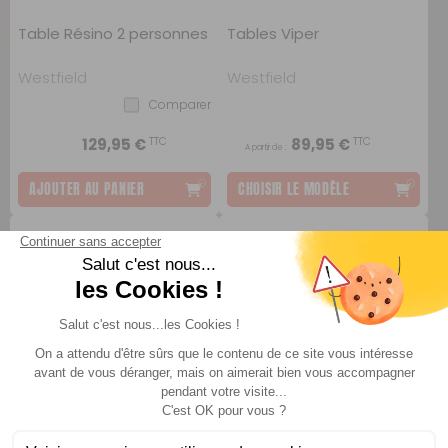
Table Résino 2 personnes
Tables Viper
Westfield
Westfield
Comparer
TTC
TTC
129,95 €
89,95 €
A partir de :
AJOUTER AU PANIER
CHOISIR LE MODÈLE