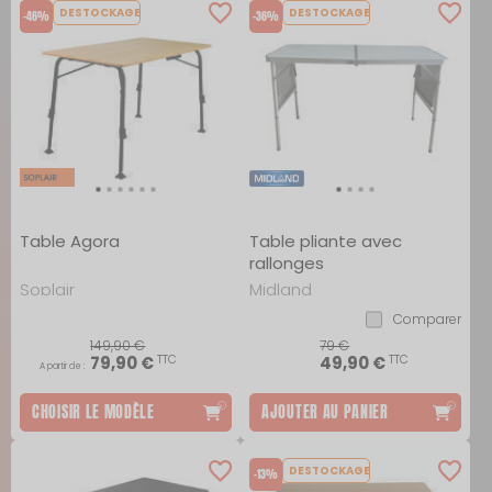
DESTOCKAGE
DESTOCKAGE
-46%
-36%
Table Agora
Table pliante avec
rallonges
Soplair
Midland
Comparer
149,90 €
79 €
TTC
TTC
79,90 €
49,90 €
A partir de :
CHOISIR LE MODÈLE
AJOUTER AU PANIER
DESTOCKAGE
-13%