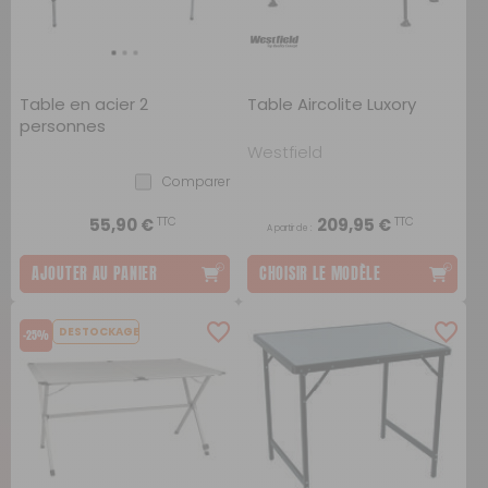
Table en acier 2
Table Aircolite Luxory
personnes
Westfield
Comparer
TTC
TTC
55,90 €
209,95 €
A partir de :
AJOUTER AU PANIER
CHOISIR LE MODÈLE
DESTOCKAGE
-25%