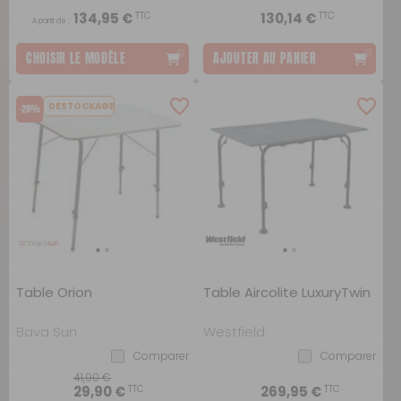
TTC
TTC
134,95 €
130,14 €
A partir de :
CHOISIR LE MODÈLE
AJOUTER AU PANIER
DESTOCKAGE
-28%
Table Orion
Table Aircolite LuxuryTwin
Baya Sun
Westfield
Comparer
Comparer
41,90 €
TTC
TTC
29,90 €
269,95 €