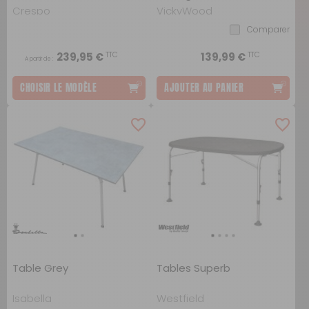
Crespo
VickyWood
Comparer
TTC
TTC
239,95 €
139,99 €
A partir de :
CHOISIR LE MODÈLE
AJOUTER AU PANIER
Table Grey
Tables Superb
Isabella
Westfield