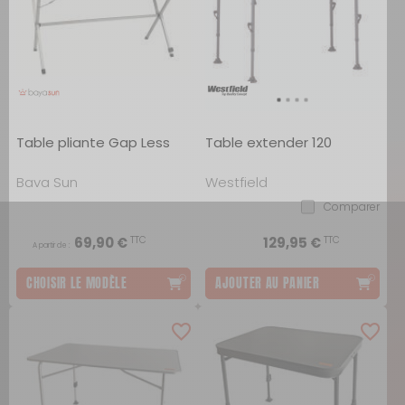
Table pliante Gap Less
Table extender 120
Baya Sun
Westfield
Comparer
TTC
TTC
69,90 €
129,95 €
A partir de :
CHOISIR LE MODÈLE
AJOUTER AU PANIER