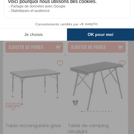
Table Flex Bamboo
Table Bamboo Camp -
GO
Soplair
Dometic
Comparer
Comparer
TTC
TTC
139 €
149 €
AJOUTER AU PANIER
AJOUTER AU PANIER
Table rectangulaire grise
Table de camping
Ultralight