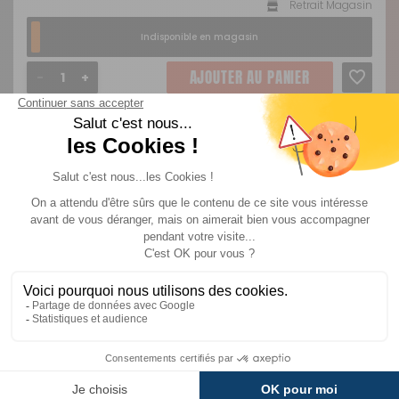
Retrait Magasin
Indisponible en magasin
AJOUTER AU PANIER
Noir
Référence :
303274
Coloris :
Noir
Prix :
9 €
TTC
Disponibilité :
Livraison à Domicile
Indisponible en livraison : Contactez-nous au 04 68 41 98 66
Retrait Magasin
Indisponible en magasin
AJOUTER AU PANIER