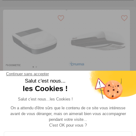
Climatiseur de toit
Climatiseurs Aventa
FreshJet FJX7
Dometic
Truma
TTC
TTC
2 699 €
1 859 €
A partir de :
A partir de :
CHOISIR LE MODÈLE
CHOISIR LE MODÈLE