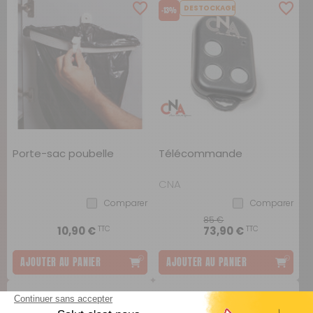
DESTOCKAGE
-13%
Porte-sac poubelle
Télécommande
CNA
Comparer
Comparer
85 €
TTC
TTC
10,90 €
73,90 €
AJOUTER AU PANIER
AJOUTER AU PANIER