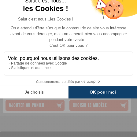
Voyant LED externe
Bracelet en silicone
WIPRO III
Thitronik
Thitronik
Comparer
TTC
TTC
9 €
26 €
A partir de :
AJOUTER AU PANIER
CHOISIR LE MODÈLE