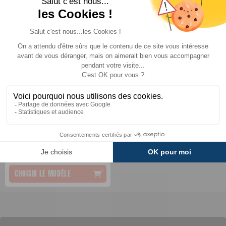
Batterie Lithium Portable
GYS
699 €
TTC
249 €
A partir de :
CHOISIR LE MODÈLE