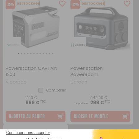
DESTOCKAGE
DESTOCKAGE
-25%
-45%
Powerstation CAPTAIN
Power station
1200
PowerRoam
Vigorpool
Ugreen
Comparer
1 199 €
549,99 €
TTC
TTC
899 €
299 €
A partir de :
AJOUTER AU PANIER
CHOISIR LE MODÈLE
DESTOCKAGE
-64%