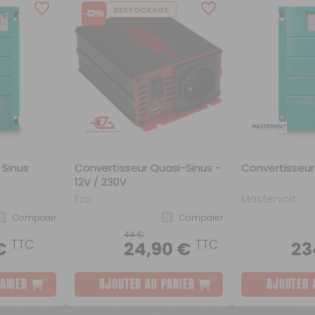
Scooters
Purification de l'eau
DESTOCKAGE
-43%
Robinetterie
 Sinus
Convertisseur Quasi-Sinus -
Convertisseur
12V / 230V
Eza
Mastervolt
Comparer
Comparer
44 €
TTC
TTC
€
24,90 €
23
ANIER
AJOUTER AU PANIER
AJOUTER 