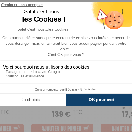
E
DESTOC
-48%
-Sinus -
Convertisseurs sinus
Convertisseur
Sinepower DSP
12V / 230V
Dometic
Eza
Comparer
Comparer
35 €
TTC
TTC
€
139 €
17
ANIER
AJOUTER AU PANIER
AJOUTER 