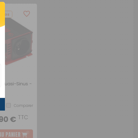
KAGE
 Quasi-Sinus -
Comparer
TTC
,90 €
AU PANIER