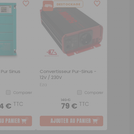
DESTOCKAGE
-46%
ou
SUIVI DE COMMANDE INVITÉ
 Pur Sinus
Convertisseur Pur-Sinus -
12V / 230V
Eza
Comparer
Comparer
149 €
TTC
TTC
4 €
79 €
AU PANIER
AJOUTER AU PANIER