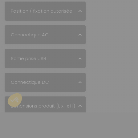
Position / fixation autorisée
Connectique AC
Sortie prise USB
Connectique DC
Dimensions produit (L x l x H)
Livré avec