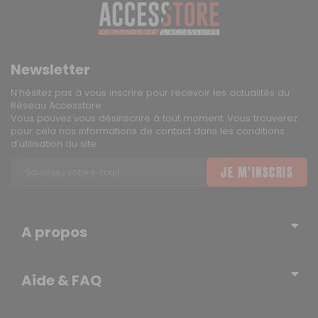
Newsletter
N’hésitez pas à vous inscrire pour recevoir les actualités du
Réseau Accesstore
Vous pouvez vous désinscrire à tout moment. Vous trouverez
pour cela nos informations de contact dans les conditions
d'utilisation du site.
JE M'INSCRIS
A propos
Qui sommes-nous ?
Aide & FAQ
Blog – l’actualité du Réseau
Erratum
Contactez-nous