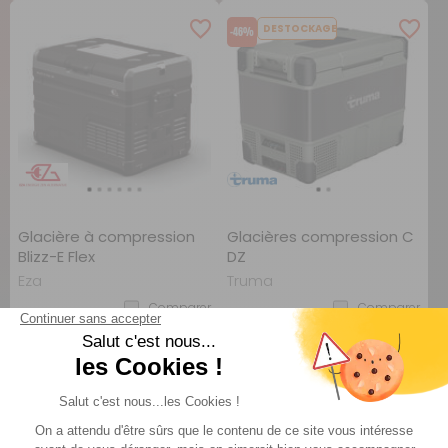
DESTOCKAGE
-46%
Glacière à compression
Glacières compression C
Blizz-E Flex
DZ
Eza
Truma
Comparer
Comparer
1 489 €
TTC
TTC
479 €
799 €
AJOUTER AU PANIER
AJOUTER AU PANIER