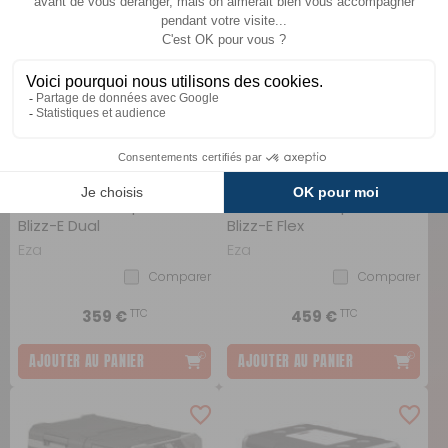
Glacière à compression
Glacière à compression
Blizz-E Dual
Blizz-E Flex
Eza
Eza
Comparer
Comparer
TTC
TTC
359 €
459 €
AJOUTER AU PANIER
AJOUTER AU PANIER