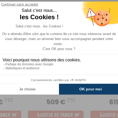
ession
Glacière à compression
Glacière à co
Blizz-E Flex
Blizz-E Flex
Eza
Eza
Comparer
Comparer
TTC
TTC
 €
509 €
61
ANIER
AJOUTER AU PANIER
AJOUTER 