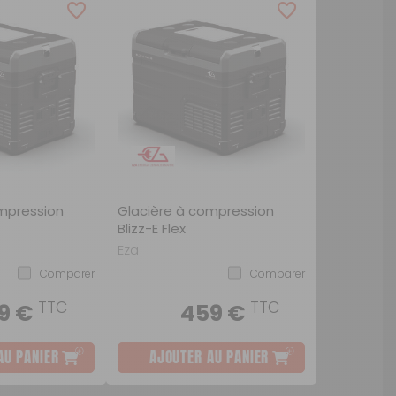
ou
SUIVI DE COMMANDE INVITÉ
mpression
Glacière à compression
Blizz-E Flex
Eza
Comparer
Comparer
TTC
TTC
9 €
459 €
AU PANIER
AJOUTER AU PANIER