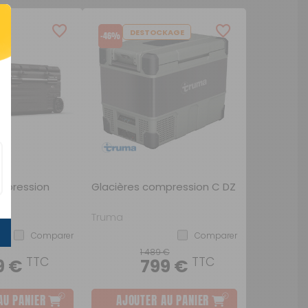
DESTOCKAGE
-46%
mpression
Glacières compression C DZ
Truma
Comparer
Comparer
1 489 €
TTC
TTC
9 €
799 €
AU PANIER
AJOUTER AU PANIER