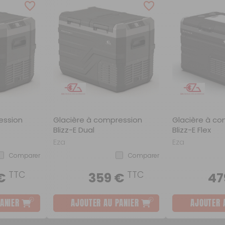
Scooters
Purification de l'eau
Robinetterie
ession
Glacière à compression
Glacière à co
Blizz-E Dual
Blizz-E Flex
Eza
Eza
Comparer
Comparer
TTC
TTC
 €
359 €
47
ANIER
AJOUTER AU PANIER
AJOUTER 