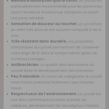
Meilleure absorption que le coton
. Le Lyocell est
Disponibilité :
Livraison à Domicile
particulièrement recommandé pour les personnes
Disponible en livraison : En stock expédié sous 24H : En stock
ayant tendance à beaucoup transpirer ou ayant
Retrait Magasin
une peau sensible.
Sensation de douceur au toucher.
Le Lyocell est
Disponible immédiatement
dans 1 magasin(s)
en effet très doux et est souvent comparé à de la
soie.
AJOUTER AU PANIER
Très résistant donc durable.
Les propriétés
intrinsèques du Lyocell permettront de conserver
Capri 140 x
votre linge de lit dans le temps même après de
190 cm lit
nombreux lavages.
central
Antibactérien.
La qualité ultra absorbante du
Référence :
Lyocell évite le développement des bactéries.
551937
Peu froissable.
En raison de salégèreté, le Lyocell
Dimension :
nese froisse pasaussi facilement que d'autres
140 x 190, lit
central cm
tissus.
Prix :
144,90 €
TTC
Respectueux de l’environnement.
Le Lyocell est
une fibre synthétique produite à partie de
Disponibilité :
Livraison à Domicile
cellulose, généralement de l’eucalyptus, matière