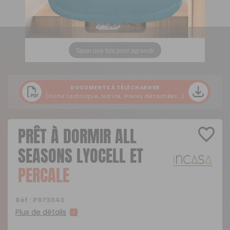
Taper une fois pour agrandir
DOCUMENTS À TÉLÉCHARGER
(Fiche technique, Notice, Pièces détachées...)
PRÊT À DORMIR ALL
SEASONS LYOCELL ET
PERCALE
Réf :
P973040
Plus de détails