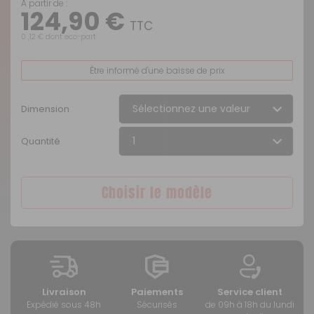
A partir de :
124,90 €
TTC
0 ,12 € dont eco-part
Être informé d'une baisse de prix
Dimension
Quantité
Choisir le modèle
Livraison
Paiements
Service client
Expédié sous 48h
Sécurisés
de 09h à 18h du lundi