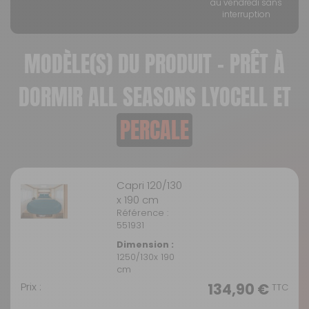
au vendredi sans
interruption
MODÈLE(S) DU PRODUIT - PRÊT À
DORMIR ALL SEASONS LYOCELL ET
PERCALE
Capri 120/130
x 190 cm
Référence :
551931
Dimension :
1250/130x 190
cm
Prix :
134,90 €
TTC