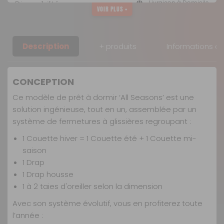
Disponibilité :
Livraison à Domicile
VOIR PLUS +
Indisponible Retrait magasin uniquement (maximum : 1)
Retrait Magasin
Description
+ produits
Informations c
Disponible immédiatement
dans 1 magasin(s)
AJOUTER AU PANIER
CONCEPTION
Ce modèle de prêt à dormir ‘All Seasons’ est une
Capri 130 x
solution ingénieuse, tout en un, assemblée par un
190 cm pan
système de fermetures à glissières regroupant :
coupé droit
1 Couette hiver = 1 Couette été + 1 Couette mi-
Référence :
551935
saison
1 Drap
Dimension :
130 x 190 cm
1 Drap housse
pan coupé
1 à 2 taies d'oreiller selon la dimension
droit cm
Prix :
154,90 €
TTC
Avec son système évolutif, vous en profiterez toute
l’année :
Disponibilité :
Livraison à Domicile