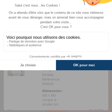
Livraison
Paiements
Service client
Expédié sous 48h
Sécurisés
de 09h à 18h du lundi
au vendredi sans
interruption
MODÈLE(S) DU PRODUIT - PRÊT À
DORMIR SIMPLY
GREEN
130X190 CM
- 40%
Coupe
Droite
Référence :
551826
Dimension :
130 x 190
coupe à
droite cm
Prix :
115 €
TTC