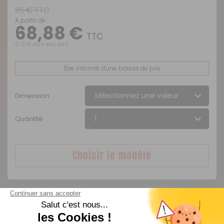
115 € TTC
A partir de :
68,88 €
TTC
0 ,12 € dont eco-part
Être informé d'une baisse de prix
Dimension
Quantité
Choisir le modèle