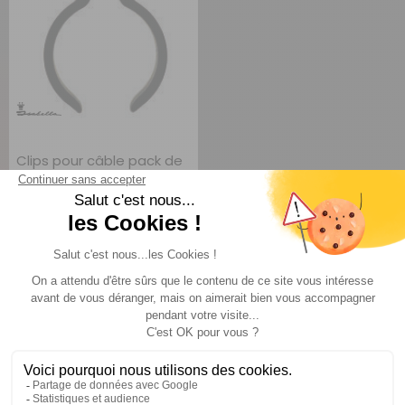
Clips pour câble pack de
8
Isabella
Comparer
TTC
8 €
AJOUTER AU PANIER