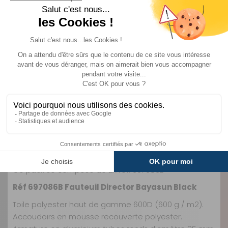
Livraison estimée entre le
10/08
et le
11/08
Livraison
Paiements
Service client
Expédié sous 48h
Sécurisés
de 09h à 18h du lundi
au vendredi sans
interruption
Description
Informations complémentaires
Ce pack se compose de 2x réf: 697086B
Réf 697086B Fauteuil Director Bayasun Black
Toile polyester haut de gamme 600D (600 g / m2).
Accoudoirs en mousse recouverte polyester.