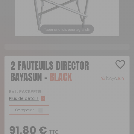
Taper une fois pour agrandir
2 FAUTEUILS DIRECTOR
BAYASUN -
BLACK
Réf :
PACKPP118
Plus de détails
Comparer
91,80 €
TTC