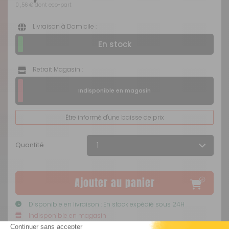
0 ,56 € dont eco-part
Livraison à Domicile :
En stock
Retrait Magasin :
Indisponible en magasin
Être informé d'une baisse de prix
Quantité
Ajouter au panier
Disponible en livraison : En stock expédié sous 24H
Indisponible en magasin
Livraison Standard
par Livraison en MAGASIN :
Offerte
.