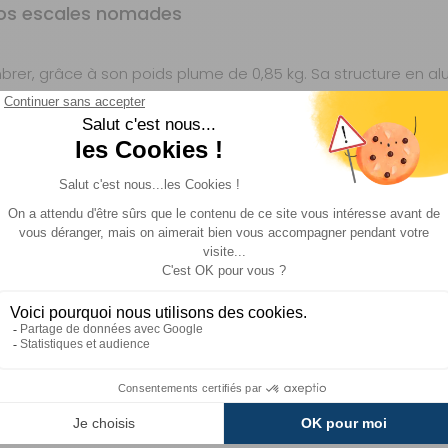
vos escales nomades
er, grâce à son poids plume de 0,85 kg. Sa structure en a
5 kg. Cette alliance parfaite entre légèreté et solidité es
pour une soirée improvisée au bord de l'eau.
nue, évitant la sensation de moiteur lors des journées estiva
 Vous profitez ainsi d'un siège toujours frais et agréable, pa
 compact de 10 x 10 x 36,5 cm. Elle se glisse aisément dans 
our optimiser l'espace de vie dans votre véhicule, vous per
u les provisions.
sise de 53 x 31 x 33 cm, la Moonlight offre une position assi
ments de détente, que ce soit pour un pique-nique en famill