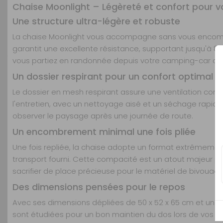
Chaise Moonlight – Légèreté et confort pour 
Une structure ultra-légère et robuste
La chaise Moonlight vous accompagne sans vous encombr
garantit une excellente résistance, supportant jusqu'à 8
vous partiez en randonnée depuis votre camping-car ou 
Un dossier respirant pour un confort optimal
Le dossier en mesh respirant assure une ventilation conti
l'entretien, avec un nettoyage aisé et un séchage rapide.
observer le paysage après une journée de route.
Un encombrement minimal une fois pliée
Une fois repliée, la chaise adopte un format extrêmement
transport fourni. Cette compacité est un atout majeur p
sacrifier de place précieuse pour le matériel de bivouac o
Des dimensions pensées pour le repos
Avec ses dimensions dépliées de 50 x 52 x 65 cm et une as
sont étudiées pour un bon maintien du dos lors de vos mo