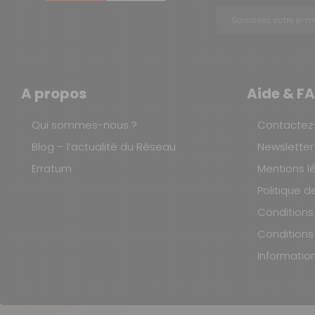
Retournez nous vos achats en utilisant le bon de retour.
Largeur :
Hauteur :
A propos
Aide & F
Profondeur :
Qui sommes-nous ?
Contactez
Blog – l’actualité du Réseau
Newsletter
Charge max :
Erratum
Mentions l
Politique d
Résistance aux intempéries :
Conditions 
Conditions
Résistance aux UV :
Informatio
Sac de rangement :