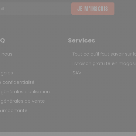
JE M'INSCRIS
52 cm
65 cm
AQ
Services
50 cm
-nous
Tout ce qu'il faut savoir sur l
Livraison gratuite en magas
85 kg
égales
SAV
e confidentialité
Oui
générales d'utilisation
 générales de vente
Oui
n importante
Oui