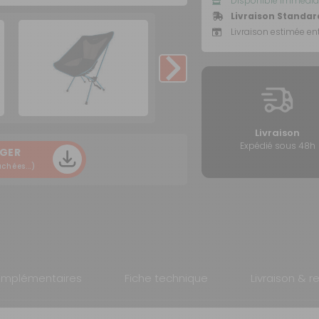
Disponible immédia
Livraison Standar
Livraison estimée ent
Livraison
Expédié sous 48h
GER
chées...)
omplémentaires
Fiche technique
Livraison & r