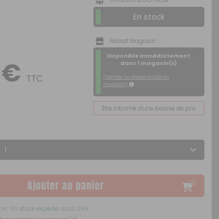
En stock
ou
SUIVI DE COMMANDE INVITÉ
Retrait Magasin :
Disponible immédiatement
 €
dans 1 magasin(s)
TTC
(Vérifier la disponibilité en
magasin)
Être informé d'une baisse de prix
Ajouter au panier
son : En stock expédié sous 24H