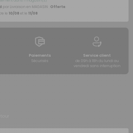
tement dans 1 magasin(s)
d
par Livraison en MAGASIN :
Offerte
.
re le
10/08
et le
11/08
Paiements
Service client
Sécurisés
de 09h à 18h du lundi au
vendredi sans interruption
etour