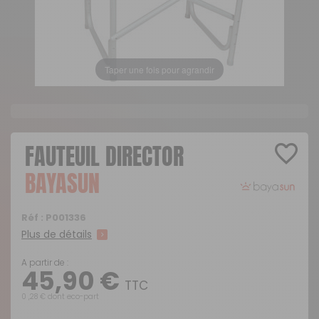
Taper une fois pour agrandir
FAUTEUIL DIRECTOR
BAYASUN
Réf :
P001336
Plus de détails
A partir de :
45,90 €
TTC
0 ,28 € dont eco-part