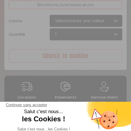
Être informé d'une baisse de prix
Coloris
Quantité
Choisir le modèle
Livraison
Paiements
Service client
Expédié sous 48h
Sécurisés
de 09h à 18h du lundi
au vendredi sans
interruption