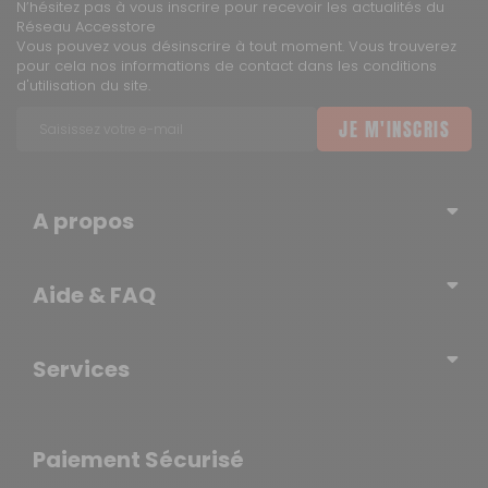
N’hésitez pas à vous inscrire pour recevoir les actualités du
Réseau Accesstore
4 €
Vous pouvez vous désinscrire à tout moment. Vous trouverez
pour cela nos informations de contact dans les conditions
d'utilisation du site.
2 à 3 jours ouvrés
JE M'INSCRIS
DPD à domicile
7,90 €
A propos
2 à 3 jours ouvrés
Qui sommes-nous ?
Aide & FAQ
Blog – l’actualité du Réseau
TNT Express
Erratum
Contactez-nous
Services
Newsletter
12 €
Mentions légales
Tout ce qu'il faut savoir sur le site
1 à 2 jours ouvrés
Politique de confidentialité
Livraison gratuite en magasin
Paiement Sécurisé
Conditions générales d'utilisation
SAV