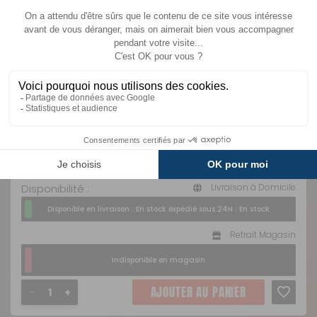
MODÈLE(S) DU PRODUIT - FAUTEUIL
DIRECTOR
BAYASUN
Black
Référence :
697086B
Coloris :
Noir
Prix :
45,90 €
TTC
Disponibilité :
Livraison à Domicile
Disponible en livraison : En stock expédié sous 24H : En stock
Retrait Magasin
Indisponible en magasin
AJOUTER AU PANIER