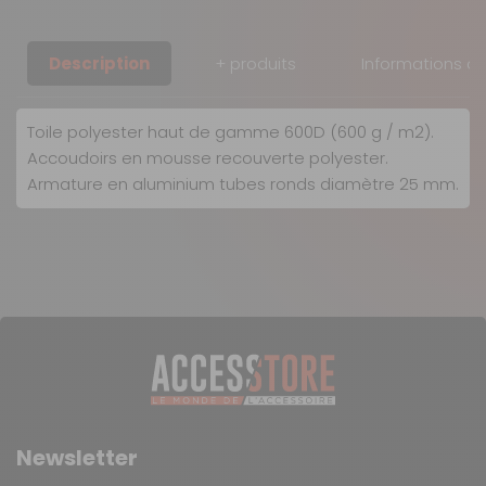
Description
+ produits
Informations c
Toile polyester haut de gamme 600D (600 g / m2).
Accoudoirs en mousse recouverte polyester.
Armature en aluminium tubes ronds diamètre 25 mm.
Toile polyester haut de gamme 600D (600g / m2)
Nos modes de livraison
Armature aluminium pliante type «parapluie»
garantissant poids minimum et longévité
Livraison en MAGASIN
GRATUIT
Sous 3 heures
pour un produit disponible
Newsletter
DPD Relais