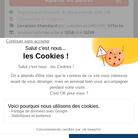
Disponible en livraison : En stock expédié sous 24H
Indisponible en magasin
Livraison Standard
par Livraison en MAGASIN :
Offerte
.
Livraison estimée entre le
11/08
et le
12/08
Livraison
Paiements
Service client
Expédié sous 48h
Sécurisés
de 09h à 18h du lundi
au vendredi sans
interruption
Description
+ produits
Informations c
Fauteuil Eco Haut Baya Sun – L’allié idéal