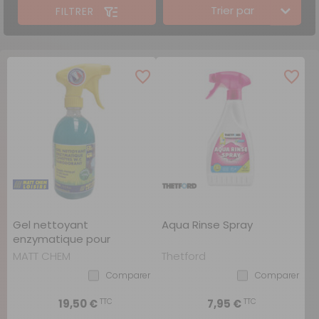
Trier par
FILTRER
Gel nettoyant
Aqua Rinse Spray
enzymatique pour
sanitaires ENZYGEL
MATT CHEM
Thetford
Comparer
Comparer
TTC
TTC
19,50 €
7,95 €