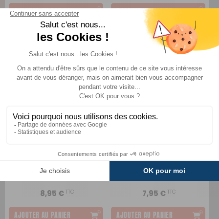
AJOUTER AU PANIER
AJOUTER AU PANIER
Nettoyant pour cuvette
Nettoyant salle de bain
de toilettes
Thetford
Thetford
Comparer
Comparer
TTC
TTC
8,95 €
7,95 €
AJOUTER AU PANIER
AJOUTER AU PANIER