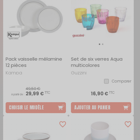
Pack vaisselle mélamine
Set de six verres Aqua
12 pièces
multicolores
Kampa
Guzzini
Comparer
49,50 €
TTC
TTC
29,99 €
16,90 €
A partir de :
CHOISIR LE MODÈLE
AJOUTER AU PANIER