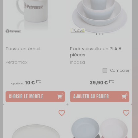
Tasse en émail
Pack vaisselle en PLA 8
pièces
Petromax
Incasa
Comparer
TTC
TTC
10 €
39,90 €
A partir de :
CHOISIR LE MODÈLE
AJOUTER AU PANIER