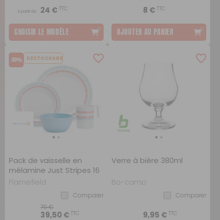
TTC
TTC
24 €
8 €
A partir de :
CHOISIR LE MODÈLE
AJOUTER AU PANIER
DESTOCKAGE
-50%
Pack de vaisselle en
Verre à bière 380ml
mélamine Just Stripes 16
pièces
Flamefield
Bo-camp
Comparer
Comparer
79 €
TTC
TTC
39,50 €
9,95 €