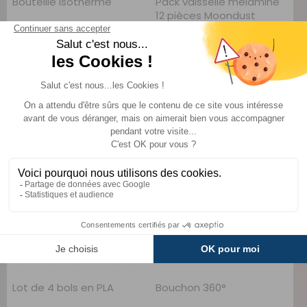
Bouteille isotherme
Pack vaisselle mélamine
12 pièces Moondust
Cookut
Flamefield
Comparer
24,90 €
TTC
TTC
21,70 €
69 €
A partir de :
CHOISIR LE MODÈLE
AJOUTER AU PANIER
Lot de 4 bols en PLA
Bouchon 360°