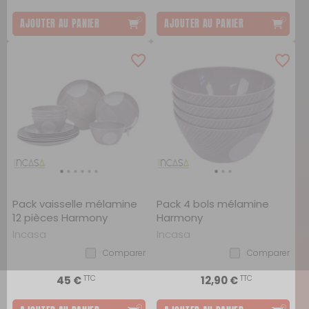
AJOUTER AU PANIER
AJOUTER AU PANIER
Pack vaisselle mélamine
Pack 4 bols mélamine
12 pièces Harmony
Harmony
Incasa
Incasa
Comparer
Comparer
TTC
TTC
45 €
12,90 €