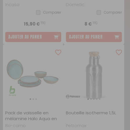
Incasa
Dometic
Comparer
Comparer
TTC
TTC
15,90 €
8 €
AJOUTER AU PANIER
AJOUTER AU PANIER
Pack de vaisselle en
Bouteille isotherme 1,5L
mélamine Halo Aqua en
mélamine 12 Pièces
Bo-camp
Petromax