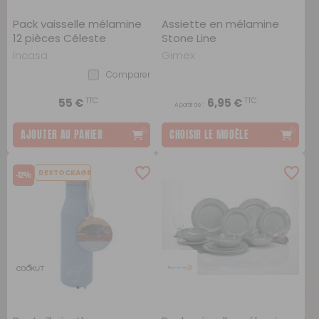
Pack vaisselle mélamine
Assiette en mélamine
12 pièces Céleste
Stone Line
Incasa
Gimex
Comparer
TTC
TTC
55 €
6,95 €
A partir de :
AJOUTER AU PANIER
CHOISIR LE MODÈLE
DESTOCKAGE
-12%