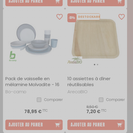
AJOUTER AU PANIER
AJOUTER AU PANIER
DESTOCKAGE
-15%
Pack de vaisselle en
10 assiettes à dîner
mélamine Molvadite - 16
réutilisables
Pièces
Bo-camp
ArecaBIO
Comparer
Comparer
8,50 €
TTC
TTC
78,95 €
7,20 €
AJOUTER AU PANIER
AJOUTER AU PANIER