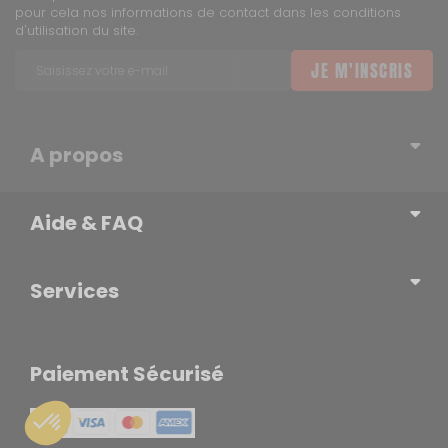
pour cela nos informations de contact dans les conditions
d'utilisation du site.
JE M'INSCRIS
A propos
Qui sommes-nous ?
Aide & FAQ
Blog – l’actualité du Réseau
Erratum
Contactez-nous
Services
Newsletter
Mentions légales
Tout ce qu'il faut savoir sur le site
Politique de confidentialité
Livraison gratuite en magasin
Paiement Sécurisé
Conditions générales d'utilisation
SAV
Conditions générales de vente