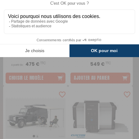
Rails de galerie Roof Rack
Annexe universelle ERIS
Thule
Westfield
Comparer
TTC
TTC
475 €
549 €
A partir de :
CHOISIR LE MODÈLE
AJOUTER AU PANIER