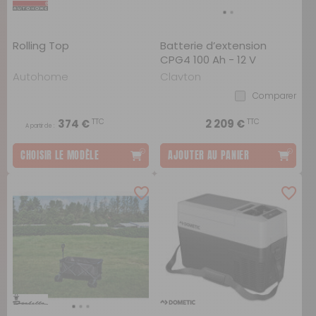
Rolling Top
Batterie d’extension
CPG4 100 Ah - 12 V
Autohome
Clayton
Comparer
TTC
TTC
374 €
2 209 €
A partir de :
CHOISIR LE MODÈLE
AJOUTER AU PANIER