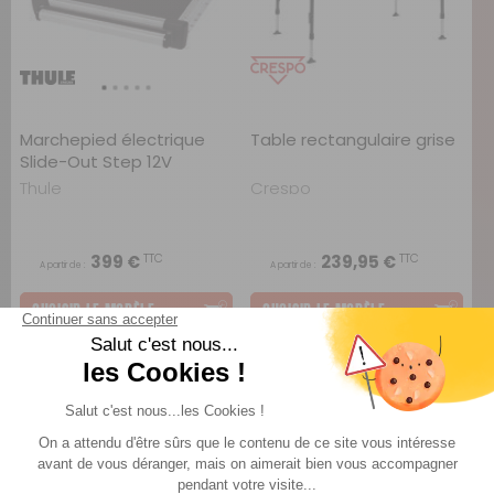
Marchepied électrique
Table rectangulaire grise
Slide-Out Step 12V
Thule
Crespo
TTC
TTC
399 €
239,95 €
A partir de :
A partir de :
CHOISIR LE MODÈLE
CHOISIR LE MODÈLE