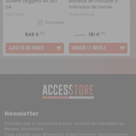
Auvent Leggera Air 260
Matelas en mousse à
DA
mémoire de forme
Dometic
VickyWood
Comparer
TTC
TTC
849 €
181 €
A partir de :
AJOUTER AU PANIER
CHOISIR LE MODÈLE
Newsletter
N’hésitez pas à vous inscrire pour recevoir les actualités du
Réseau Accesstore
Vous pouvez vous désinscrire à tout moment. Vous trouverez