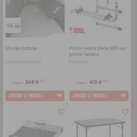
Lits de cabine
Porte-vélos Série 200 sur
porte-arrière
Conversion Van
Fiamma
TTC
TTC
249 €
413 €
A partir de :
A partir de :
CHOISIR LE MODÈLE
CHOISIR LE MODÈLE