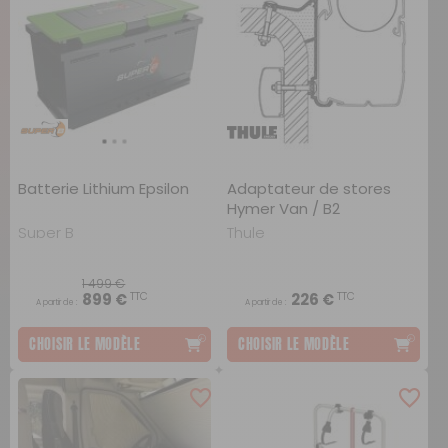
Batterie Lithium Epsilon
Adaptateur de stores
Hymer Van / B2
Super B
Thule
1 499 €
TTC
TTC
899 €
226 €
A partir de :
A partir de :
CHOISIR LE MODÈLE
CHOISIR LE MODÈLE