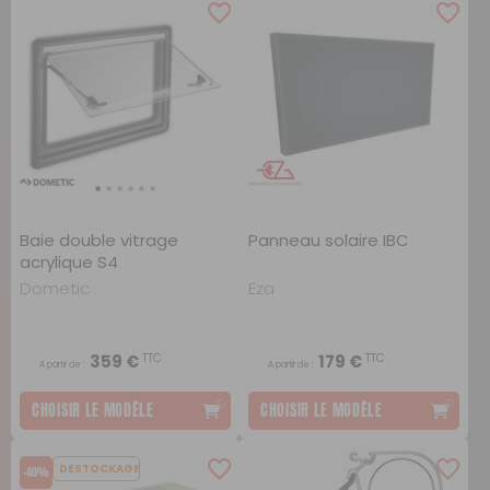
Baie double vitrage
Panneau solaire IBC
acrylique S4
Dometic
Eza
TTC
TTC
359 €
179 €
A partir de :
A partir de :
CHOISIR LE MODÈLE
CHOISIR LE MODÈLE
DESTOCKAGE
-40%