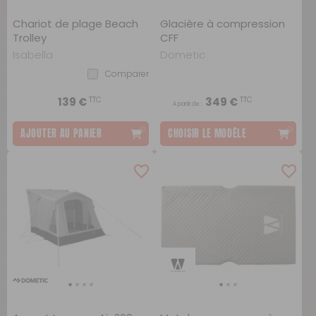
Chariot de plage Beach
Glacière à compression
Trolley
CFF
Isabella
Dometic
Comparer
TTC
TTC
139 €
349 €
A partir de :
AJOUTER AU PANIER
CHOISIR LE MODÈLE