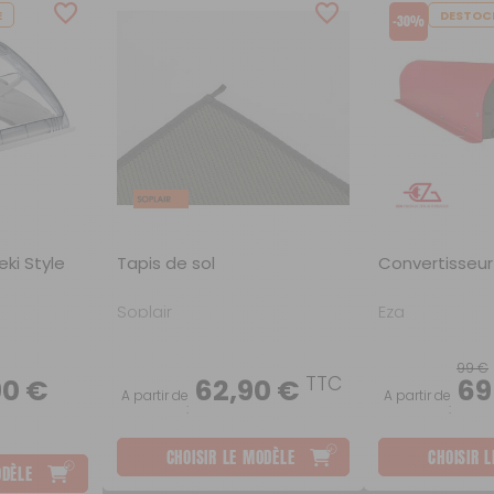
Scooters
Purification de l'eau
E
DESTOC
-30%
Robinetterie
eki Style
Tapis de sol
Convertisseur
Soplair
Eza
99 €
TTC
90 €
62,90 €
69
A partir de
A partir de
:
:
CHOISIR LE MODÈLE
CHOISIR 
ODÈLE