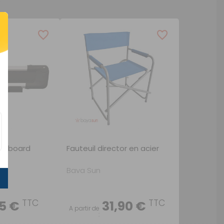
nowboard
Fauteuil director en acier
Baya Sun
TTC
TTC
5 €
31,90 €
A partir de
: