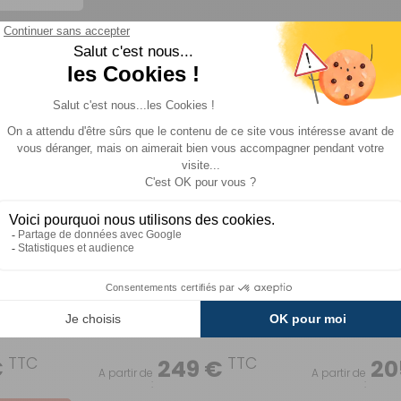
E
Baie R-Swing
Porte-skis/s
Snowpack
Conversion Van
Thule
Comparer
TTC
TTC
€
249 €
20
A partir de
A partir de
:
: