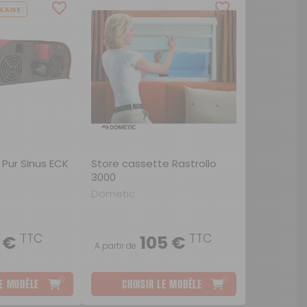
KAGE
ou
SUIVI DE COMMANDE INVITÉ
 Pur Sinus ECK
Store cassette Rastrollo
3000
Dometic
TTC
TTC
 €
105 €
A partir de
:
LE MODÈLE
CHOISIR LE MODÈLE