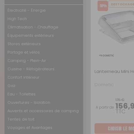
CONFORT INTÉRIEUR
OUVERTURES - ISOLATION
DESTOCKAG
-10%
Électricité - Énergie
GAZ
PORTAGE
High Tech
EAU - TOILETTES
STORES EXTÉRIEURS
Climatisation - Chauffage
OUVERTURES - ISOLATION
TENTES DE TOIT
Équipements extérieurs
Stores extérieurs
AUVENTS ET ACCESSOIRES DE CAMPING
AUVENTS ET ACCESSOIRES DE CAMPING
Portage et vélos
TENTES DE TOIT
CONFORT INTÉRIEUR
Camping - Plein-Air
VOYAGES ET AVANTAGES
Cuisine - Réfrigérateurs
Lanterneau Mini H
Confort intérieur
AMÉNAGEMENT FOURGONS
Dometic
Gaz
QUINCAILLERIE
Eau - Toilettes
175 €
Ouvertures - Isolation
156,
A partir de
Auvents et accessoires de camping
TTC
:
Tentes de toit
Voyages et Avantages
CHOISIR LE M