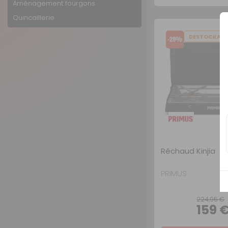
Aménagement fourgons
Quincaillerie
DESTOCKAG
-29%
Réchaud Kinjia
PRIMUS
224,95 €
159 