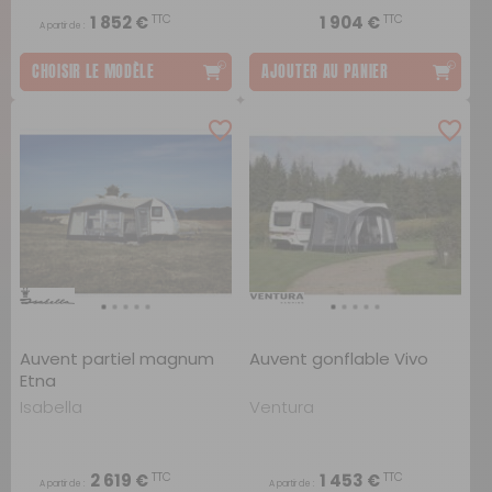
TTC
TTC
1 852 €
1 904 €
A partir de :
CHOISIR LE MODÈLE
AJOUTER AU PANIER
Auvent partiel magnum
Auvent gonflable Vivo
Etna
Isabella
Ventura
TTC
TTC
2 619 €
1 453 €
A partir de :
A partir de :