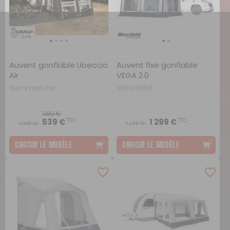
Auvent gonflable Libeccio
Auvent fixe gonflable
Air
VEGA 2.0
SummerLine
Westfield
989 €
TTC
TTC
539 €
1 299 €
A partir de :
A partir de :
CHOISIR LE MODÈLE
CHOISIR LE MODÈLE