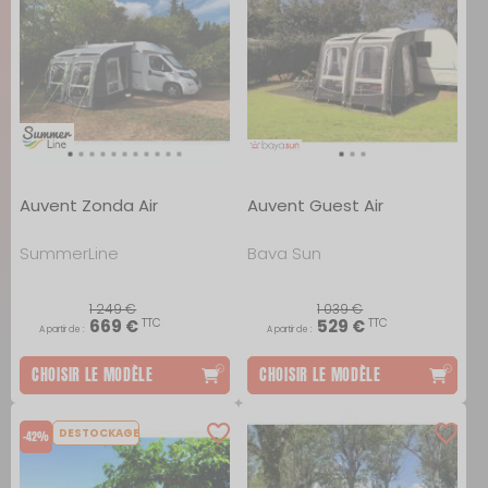
Auvent Zonda Air
Auvent Guest Air
SummerLine
Baya Sun
1 249 €
1 039 €
TTC
TTC
669 €
529 €
A partir de :
A partir de :
CHOISIR LE MODÈLE
CHOISIR LE MODÈLE
DESTOCKAGE
-42%