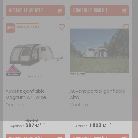
CHOISIR LE MODÈLE
CHOISIR LE MODÈLE
DESTOCKAGE
-50%
Auvent gonflable
Auvent partiel gonflable
Magnum Air Force
Alto
Dorema
Ventura
1 394 €
TTC
TTC
697 €
1 852 €
A partir de :
A partir de :