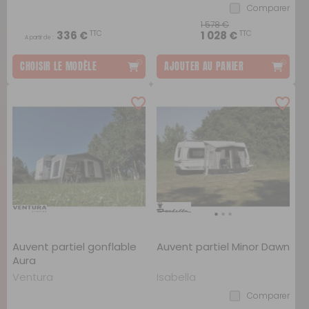
Comparer
1 578 €
TTC
TTC
336 €
1 028 €
A partir de :
CHOISIR LE MODÈLE
AJOUTER AU PANIER
Auvent partiel gonflable
Auvent partiel Minor Dawn
Aura
Ventura
Isabella
Comparer