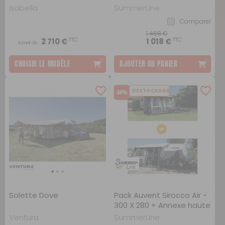
Libeccio Air - à gauche
Isabella
SummerLine
Comparer
1 468 €
TTC
TTC
2 710 €
1 018 €
A partir de :
CHOISIR LE MODÈLE
AJOUTER AU PANIER
DESTOCKAGE
-34%
Solette Dove
Pack Auvent Sirocco Air -
300 X 280 + Annexe haute
- Sirocco Air
Ventura
SummerLine