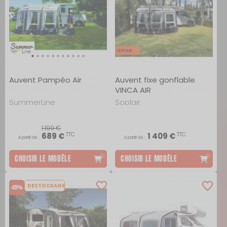
Auvent Pampéo Air
Auvent fixe gonflable
VINCA AIR
SummerLine
Soplair
1 199 €
TTC
TTC
689 €
1 409 €
A partir de :
A partir de :
CHOISIR LE MODÈLE
CHOISIR LE MODÈLE
DESTOCKAGE
-45%