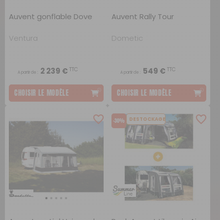
Auvent gonflable Dove
Auvent Rally Tour
Ventura
Dometic
TTC
TTC
2 239 €
549 €
A partir de :
A partir de :
CHOISIR LE MODÈLE
CHOISIR LE MODÈLE
DESTOCKAGE
-30%