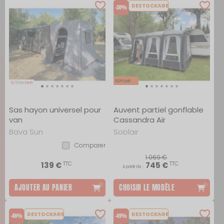
DESTOCKAGE
-30%
Sas hayon universel pour
Auvent partiel gonflable
van
Cassandra Air
Baya Sun
Soplair
Comparer
1 069 €
TTC
TTC
139 €
745 €
A partir de :
AJOUTER AU PANIER
CHOISIR LE MODÈLE
DESTOCKAGE
DESTOCKAGE
-46%
-49%