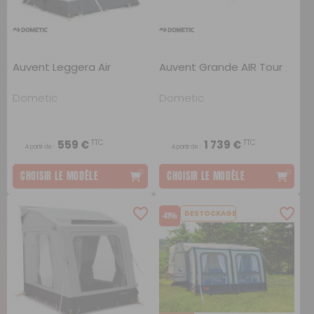
Auvent Leggera Air
Auvent Grande AIR Tour
Dometic
Dometic
TTC
TTC
559 €
1 739 €
A partir de :
A partir de :
CHOISIR LE MODÈLE
CHOISIR LE MODÈLE
DESTOCKAGE
-41%