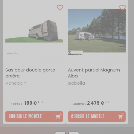
Sas pour double porte
Auvent partiel Magnum
arrière
Alba
Vancabin
Isabella
TTC
TTC
189 €
2 475 €
A partir de :
A partir de :
CHOISIR LE MODÈLE
CHOISIR LE MODÈLE