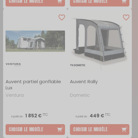
CHOISIR LE MODÈLE
CHOISIR LE MODÈLE
Auvent partiel gonflable
Auvent Rally
Lux
Ventura
Dometic
TTC
TTC
1 852 €
449 €
A partir de :
A partir de :
CHOISIR LE MODÈLE
CHOISIR LE MODÈLE