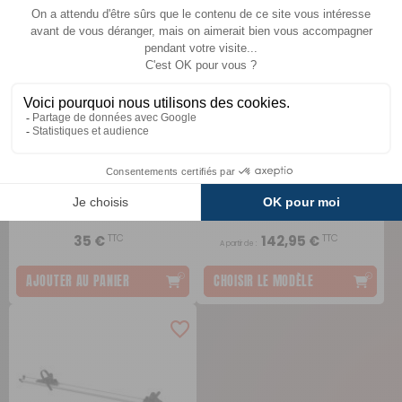
Verrouillage
Pied pour gouttière
supplémentaire Bike Lift
BR-Systems
Thule
Comparer
TTC
TTC
35 €
142,95 €
A partir de :
AJOUTER AU PANIER
CHOISIR LE MODÈLE