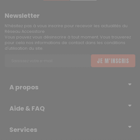
Newsletter
N’hésitez pas à vous inscrire pour recevoir les actualités du
Réseau Accesstore
Vous pouvez vous désinscrire à tout moment. Vous trouverez
pour cela nos informations de contact dans les conditions
d'utilisation du site.
JE M'INSCRIS
A propos
Qui sommes-nous ?
Aide & FAQ
Blog – l’actualité du Réseau
Erratum
Contactez-nous
Services
Newsletter