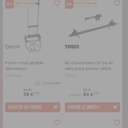
DESTOCKAGE
DESTOCKAGE
-27%
-25%
Porte-tout pliable
kit d'extension 3ᵉ ou 4ᵉ
aluminium
vélo pour porte-vélos
Optima
Thule
Comparer
54 €
112 €
TTC
TTC
39 €
84 €
A partir de :
AJOUTER AU PANIER
CHOISIR LE MODÈLE