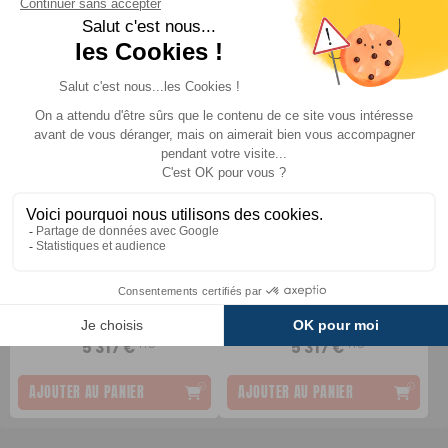
DESTOCKAGE
DESTOCKAGE
-7%
-7%
2 VAE Cote CV200 Rouge
2 VAE CV200 Rouge 17" +
19 p + Porte Vélos
Porte vélos
Comparer
Comparer
5 769 €
5 769 €
TTC
TTC
5 317 €
5 317 €
AJOUTER AU PANIER
AJOUTER AU PANIER