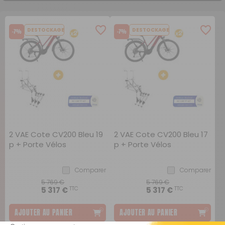
DESTOCKAGE
DESTOCKAGE
-7%
-7%
2 VAE Cote CV200 Bleu 19
2 VAE Cote CV200 Bleu 17
p + Porte Vélos
p + Porte Vélos
Comparer
Comparer
5 769 €
5 769 €
TTC
TTC
5 317 €
5 317 €
AJOUTER AU PANIER
AJOUTER AU PANIER