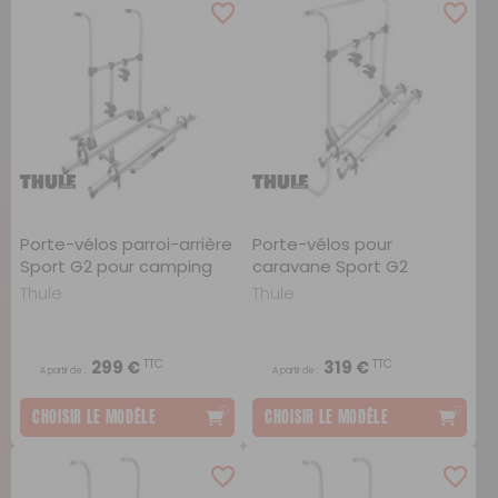
Porte-vélos parroi-arrière
Porte-vélos pour
Sport G2 pour camping
caravane Sport G2
car
Thule
Thule
TTC
TTC
299 €
319 €
A partir de :
A partir de :
CHOISIR LE MODÈLE
CHOISIR LE MODÈLE