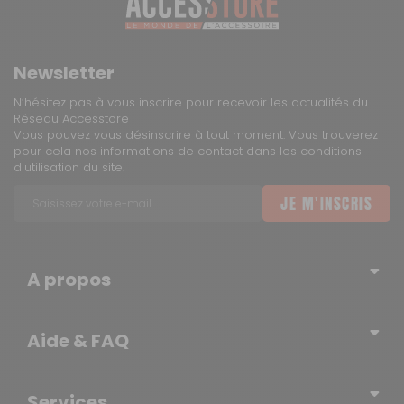
Newsletter
N’hésitez pas à vous inscrire pour recevoir les actualités du
Réseau Accesstore
Vous pouvez vous désinscrire à tout moment. Vous trouverez
pour cela nos informations de contact dans les conditions
d'utilisation du site.
JE M'INSCRIS
A propos
Qui sommes-nous ?
Aide & FAQ
Blog – l’actualité du Réseau
Erratum
Contactez-nous
Services