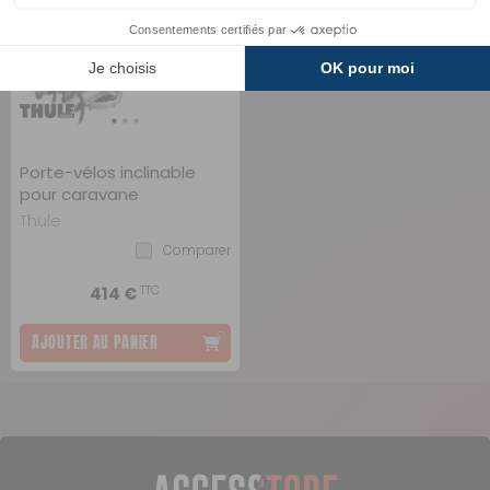
Porte-vélos inclinable
pour caravane
Thule
Comparer
TTC
414 €
AJOUTER AU PANIER