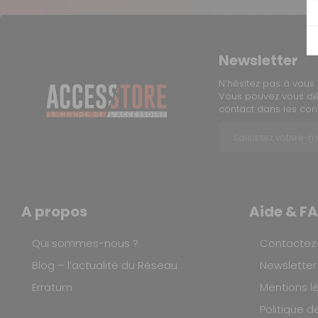
Newsletter
N’hésitez pas à vous 
Vous pouvez vous dés
contact dans les condi
A propos
Aide & F
Qui sommes-nous ?
Contactez
Blog – l’actualité du Réseau
Newsletter
Erratum
Mentions l
Politique d