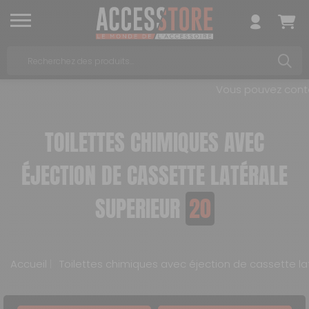
Vous pouvez contac
TOILETTES CHIMIQUES AVEC
ÉJECTION DE CASSETTE LATÉRALE
SUPERIEUR
20
Accueil
Toilettes chimiques avec éjection de cassette la