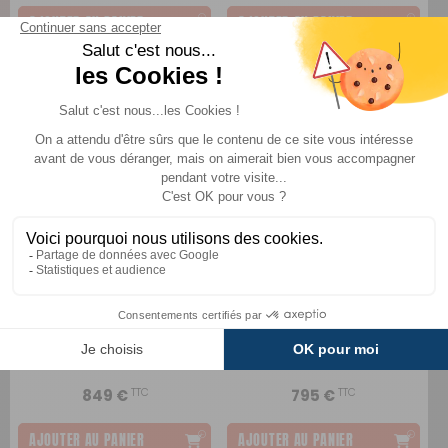
AJOUTER AU PANIER
AJOUTER AU PANIER
Toilettes à cassette
Toilettes à cassette
banquette
banquette
Thetford
Thetford
Comparer
Comparer
TTC
TTC
849 €
795 €
AJOUTER AU PANIER
AJOUTER AU PANIER