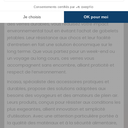
les voyageurs
Réutilisables et recyclables, ces verres s’inscrivent
dans une démarche écoresponsable. En optant pour
des verres durables, vous réduisez votre impact
environnemental tout en évitant l’achat de gobelets
jetables. Leur résistance aux chocs et leur facilité
d’entretien en fait une solution économique sur le
long terme. Que vous partiez pour un week-end ou
un voyage au long cours, ces verres vous
accompagnent sans encombre, alliant praticité et
respect de l’environnement.
Incasa, spécialiste des accessoires pratiques et
durables, propose des solutions adaptées aux
besoins des voyageurs et des amateurs de plein air.
Leurs produits, conçus pour résister aux conditions les
plus exigeantes, allient innovation et simplicité
d’utilisation. Avec une attention particulière portée à
la qualité des matériaux et à la sécurité alimentaire,