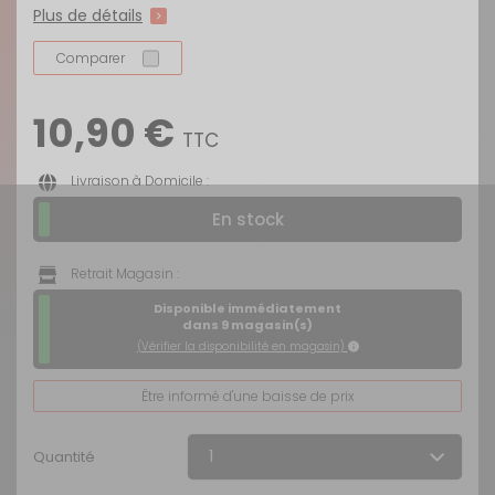
Plus de détails
Comparer
10,90 €
TTC
Livraison à Domicile :
En stock
Retrait Magasin :
Disponible immédiatement
dans 9 magasin(s)
(Vérifier la disponibilité en magasin)
Être informé d'une baisse de prix
Quantité