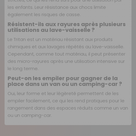
les enfants. Leur résistance aux chocs limite
également les risques de casse.
Résistent-ils aux rayures après plusieurs
utilisations au lave-vaisselle ?
Le Tritan est un matériau résistant aux produits
chimiques et aux lavages répétés au lave-vaisselle.
Cependant, comme tout matériau, il peut présenter
des micro-rayures après une utilisation intensive sur
le long terme.
Peut-on les empiler pour gagner de la
place dans un van ou un camping-car ?
Oui, leur forme et leur légèreté permettent de les
empiler facilement, ce qui les rend pratiques pour le
rangement dans des espaces réduits comme un van
ou un camping-car.
Verres incassables et légers
Nos modes de livraison
Poids net :
0,12 kg
Ce lot de 2 verres à eau en Tritan™ de 35 cl chacun,
Sans BPA et non toxiques