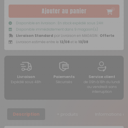
Ajouter au panier
Disponible en livraison : En stock expédié sous 24H
Disponible immédiatement dans 9 magasin(s)
Livraison Standard
par Livraison en MAGASIN :
Offerte
.
Livraison estimée entre le
12/08
et le
13/08
Livraison
Paiements
Service client
Expédié sous 48h
Sécurisés
de 09h à 18h du lundi
au vendredi sans
interruption
Description
+ produits
Informations c