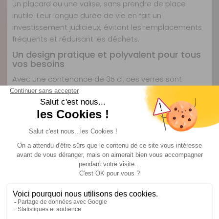
un placard ou une valise, sans prendre de place
inutile. Leur longue durée de vie en fait un
investissement judicieux, évitant les remplacements
fréquents et réduisant les déchets.
Un design pratique et polyvalent pour tous
vos besoins
Avec une contenance de 35 cl, ces verres sont
parfaits pour une utilisation quotidienne, que ce soit
pour un café du matin, une pause rafraîchissement
ou un dîner en plein air. Leur hauteur de 9,4 cm les
rend faciles à manipuler, même dans un espace
restreint comme une kitchenette de camping-car.
Leur transparence rappelle le verre classique, tout en
offrant une robustesse bien supérieure. Leur aspect
élégant et sobre s’intègre parfaitement à tous les
intérieurs, que ce soit dans un van aménagé ou une
caravane.
Un choix écologique et économique pour