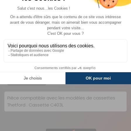
Livraison estimée entre le
12/08
et le
13/08
Livraison
Paiements
Service client
Expédié sous 48h
Sécurisés
de 09h à 18h du lundi
au vendredi sans
interruption
Description
Informations complémentaires
Pièce compatible avec les modèles de cassettes
Thetford : Cassette C403L
Nos modes de livraison