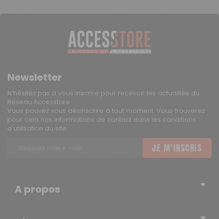
TNT Express
8 €
1 à 2 jours ouvrés
Newsletter
N’hésitez pas à vous inscrire pour recevoir les actualités du
Retour simple sous 14 jours :
Réseau Accesstore
Vous pouvez vous désinscrire à tout moment. Vous trouverez
Vous avez changé d'avis ?
pour cela nos informations de contact dans les conditions
d'utilisation du site.
Retournez nous vos achats en utilisant le bon de retour.
JE M'INSCRIS
A propos
Qui sommes-nous ?