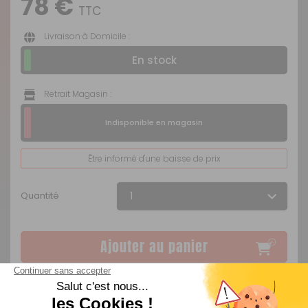
78 €
TTC
Livraison à Domicile :
En stock
Retrait Magasin :
Indisponible en magasin
Être informé d'une baisse de prix
Quantité
Ajouter au panier
Disponible en livraison : En stock expédié sous 24H
Indisponible en magasin
Livraison Standard
par Livraison en MAGASIN :
Offerte
.