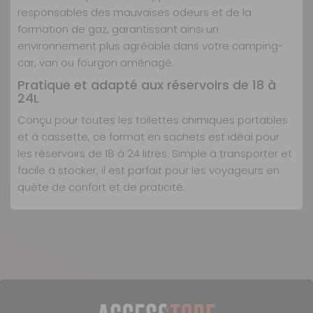
responsables des mauvaises odeurs et de la
formation de gaz, garantissant ainsi un
environnement plus agréable dans votre camping-
car, van ou fourgon aménagé.
Pratique et adapté aux réservoirs de 18 à
24L
Conçu pour toutes les toilettes chimiques portables
et à cassette, ce format en sachets est idéal pour
les réservoirs de 18 à 24 litres. Simple à transporter et
facile à stocker, il est parfait pour les voyageurs en
quête de confort et de praticité.
Destiné aux réservoirs de 18 à 24L
Ultra-pratique : pré-dosé, plus de gaspillage
Nos modes de livraison
Largeur :
10 cm
Dissolution rapide et efficace
Hygiénique : sans manipulation directe du produit
Désagrège les matières et le papier toilette
Format compact : idéal pour les voyages
Livraison en MAGASIN
Réduit la formation de gaz et neutralise les odeurs
Nombre de doses :
18
Facile à utiliser, sans contact direct avec le produit
GRATUIT
Compatible avec toutes les toilettes chimiques