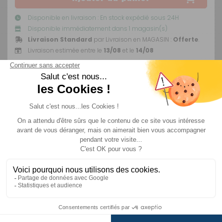
Disponible en livraison : En stock expédié sous 24H
Disponible immédiatement dans 1 magasin(s)
Livraison Standard
par Livraison en MAGASIN :
Offerte
.
Livraison estimée entre le
13/08
et le
14/08
Livraison
Paiements
Service client
Expédié sous 48h
Sécurisés
de 09h à 18h du lundi
au vendredi sans
interruption
Description
+ produits
Informations c
ELSAN Sachets Bleus – L’entretien simplifié
et efficace de vos toilettes chimiques