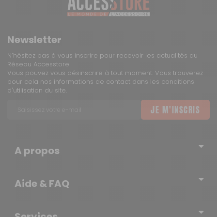
Hauteur :
13,2 cm
Sous 3 heures
pour un produit disponible
Poids net :
0,38 kg
Newsletter
DPD Relais
N’hésitez pas à vous inscrire pour recevoir les actualités du
Réseau Accesstore
3 €
Vous pouvez vous désinscrire à tout moment. Vous trouverez
pour cela nos informations de contact dans les conditions
d'utilisation du site.
2 à 3 jours ouvrés
JE M'INSCRIS
DPD à domicile
5,90 €
A propos
2 à 3 jours ouvrés
Qui sommes-nous ?
Aide & FAQ
Blog – l’actualité du Réseau
TNT Express
Erratum
Contactez-nous
Services