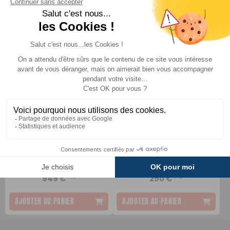
DESTOCKAGE
-29%
Auvent indépendant
Tunnel pour auvent X-
gonflable Lantana Air
Tension
Soplair
Isabella
Comparer
Comparer
1 349 €
TTC
TTC
949 €
250 €
AJOUTER AU PANIER
AJOUTER AU PANIER