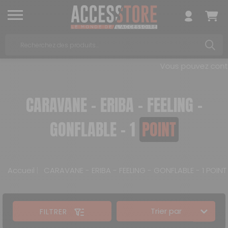
Vous pouvez contac
CARAVANE - ERIBA - FEELING -
GONFLABLE - 1
POINT
Accueil
CARAVANE - ERIBA - FEELING - GONFLABLE - 1 POINT
Trier par
FILTRER