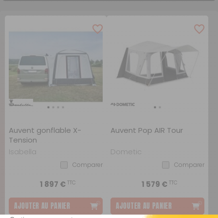
Auvent gonflable X-
Auvent Pop AIR Tour
Tension
Isabella
Dometic
Comparer
Comparer
TTC
TTC
1 897 €
1 579 €
AJOUTER AU PANIER
AJOUTER AU PANIER